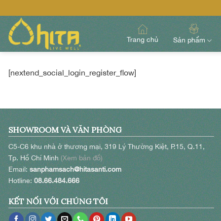
Skip
to
content
Trang chủ
Sản phẩm
[nextend_social_login_register_flow]
SHOWROOM VÀ VĂN PHÒNG
C5-C6 khu nhà ở thương mại, 319 Lý Thường Kiệt, P.15, Q.11,
Tp. Hồ Chí Minh
(Xem bản đồ)
Email:
sanphamsach@hitasanti.com
Hotline:
08.66.484.666
KẾT NỐI VỚI CHÚNG TÔI