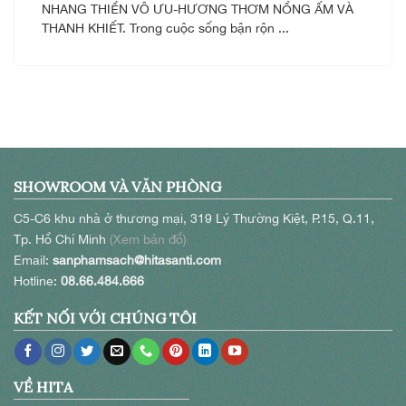
NHANG THIỀN VÔ ƯU-HƯƠNG THƠM NỒNG ẤM VÀ
THANH KHIẾT. Trong cuộc sống bận rộn ...
SHOWROOM VÀ VĂN PHÒNG
C5-C6 khu nhà ở thương mại, 319 Lý Thường Kiệt, P.15, Q.11,
Tp. Hồ Chí Minh
(Xem bản đồ)
Email:
sanphamsach@hitasanti.com
Hotline:
08.66.484.666
KẾT NỐI VỚI CHÚNG TÔI
VỀ HITA