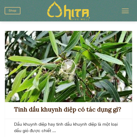
Skip
to
Shop
content
Tinh dầu khuynh diệp có tác dụng gì?
Dầu khuynh diệp hay tinh dầu khuynh diệp là một loại
dầu gió được chiết ...