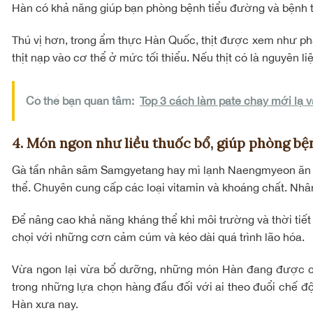
Hàn có khả năng giúp bạn phòng bệnh tiểu đường và bệnh
Thú vị hơn, trong ẩm thực Hàn Quốc, thịt được xem như ph
thịt nạp vào cơ thể ở mức tối thiểu. Nếu thịt có là nguyên l
Có thể bạn quan tâm:
Top 3 cách làm pate chay mới lạ 
4. Món ngon như liều thuốc bổ, giúp phòng bệ
Gà tần nhân sâm Samgyetang hay mì lạnh Naengmyeon ăn và
thể. Chuyên cung cấp các loại vitamin và khoáng chất. Nhân
Để nâng cao khả năng kháng thể khi môi trường và thời ti
chọi với những cơn cảm cúm và kéo dài quá trình lão hóa.
Vừa ngon lại vừa bổ dưỡng, những món Hàn đang được cho
trong những lựa chọn hàng đầu đối với ai theo đuổi chế đ
Hàn xưa nay.