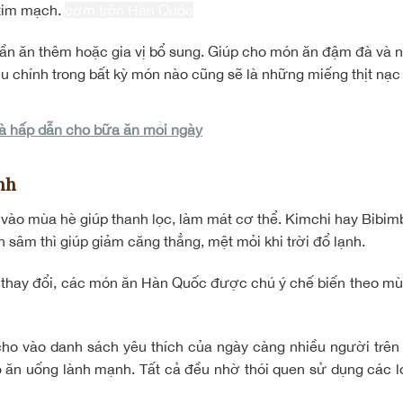
 tim mạch.
cơm trộn Hàn Quốc
ần ăn thêm hoặc gia vị bổ sung. Giúp cho món ăn đậm đà và 
iệu chính trong bất kỳ món nào cũng sẽ là những miếng thịt nạc 
và hấp dẫn cho bữa ăn mỗi ngày
nh
o mùa hè giúp thanh lọc, làm mát cơ thể. Kimchi hay Bibim
 sâm thì giúp giảm căng thẳng, mệt mỏi khi trời đổ lạnh.
ết thay đổi, các món ăn Hàn Quốc được chú ý chế biến theo mù
 vào danh sách yêu thích của ngày càng nhiều người trên 
ộ ăn uống lành mạnh. Tất cả đều nhờ thói quen sử dụng các 