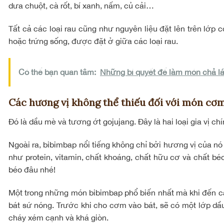
dưa chuột, cà rốt, bí xanh, nấm, củ cải…
Tất cả các loại rau cũng như nguyên liệu đặt lên trên lớp
hoặc trứng sống, được đặt ở giữa các loại rau.
Có thể bạn quan tâm:
Những bí quyết để làm món chả lá
Các hương vị không thể thiếu đối với món cơ
Đó là dầu mè và tương ớt gojujang. Đây là hai loại gia vị
Ngoài ra, bibimbap nổi tiếng không chỉ bởi hương vị của 
như protein, vitamin, chất khoáng, chất hữu cơ và chất bé
béo đâu nhé!
Một trong những món bibimbap phổ biến nhất mà khi đến c
bát sứ nóng. Trước khi cho cơm vào bát, sẽ có một lớp dầ
cháy xém cạnh và khá giòn.