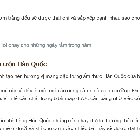
 cơm trắng đều sẽ được thái chỉ và sắp xếp cạnh nhau sao cho 
 lốt chay cho những ngày rằm trong năm
m trộn Hàn Quốc
 chính tạo nên hương vị mang đặc trưng ẩm thực Hàn Quốc của 
nó mà còn vì đây là một món ăn cung cấp nhiều dinh dưỡng. Đ
o. Vì tỉ lệ các chất trong bibimbap được cân bằng nhờ việc c
ác nhà hàng Hàn Quốc chúng mình hay được thưởng thức là d
u mè ở dưới và khi cho cơm vào chiếc bát này sẽ được đặt t