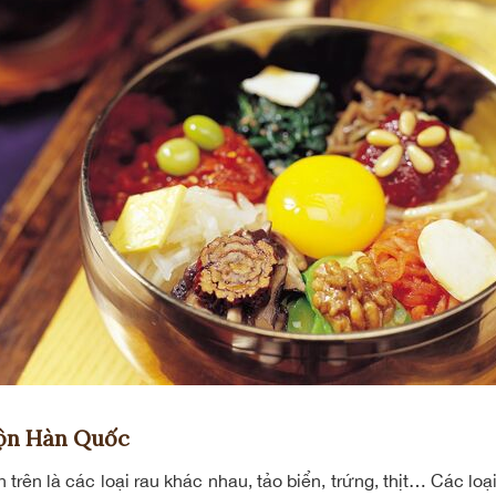
rộn Hàn Quốc
trên là các loại rau khác nhau, tảo biển, trứng, thịt… Các lo