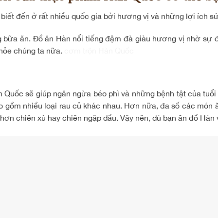
iết đến ở rất nhiều quốc gia bởi hương vị và những lợi ích s
 bữa ăn. Đồ ăn Hàn nổi tiếng đậm đà giàu hương vị nhờ sự đ
khỏe chúng ta nữa.
cơm trộn Hàn Quốc
Quốc sẽ giúp ngăn ngừa béo phì và những bệnh tật của tuổi g
ao gồm nhiều loại rau củ khác nhau. Hơn nữa, đa số các mó
hơn chiên xù hay chiên ngập dầu. Vậy nên, dù bạn ăn đồ Hàn v