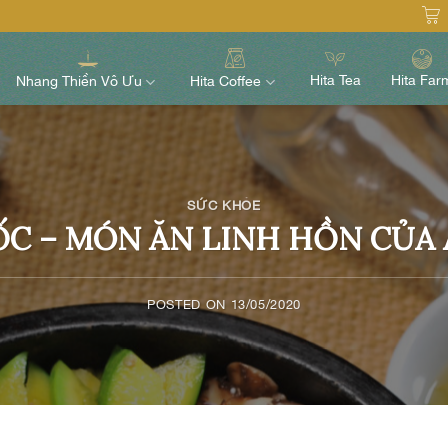
Hita Tea
Hita Far
Nhang Thiền Vô Ưu
Hita Coffee
SỨC KHỎE
C – MÓN ĂN LINH HỒN CỦA
POSTED ON
13/05/2020