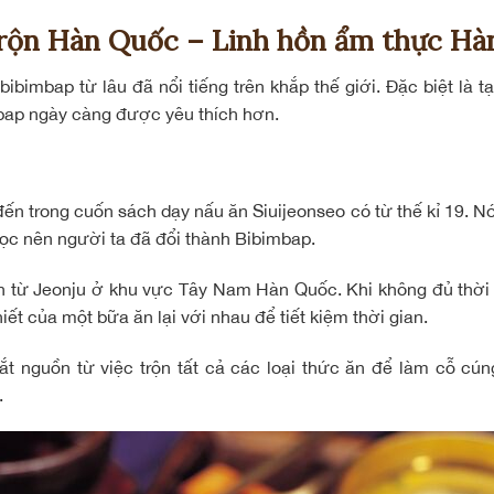
rộn Hàn Quốc – Linh hồn ẩm thực Hà
ibimbap từ lâu đã nổi tiếng trên khắp thế giới. Đặc biệt là t
mbap ngày càng được yêu thích hơn.
ến trong cuốn sách dạy nấu ăn Siuijeonseo có từ thế kỉ 19. 
ọc nên người ta đã đổi thành Bibimbap.
n từ Jeonju ở khu vực Tây Nam Hàn Quốc. Khi không đủ thời
iết của một bữa ăn lại với nhau để tiết kiệm thời gian.
ắt nguồn từ việc trộn tất cả các loại thức ăn để làm cỗ cú
.