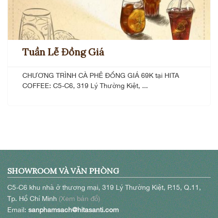
Tuần Lễ Đồng Giá
CHƯƠNG TRÌNH CÀ PHÊ ĐỒNG GIÁ 69K tại HITA
COFFEE: C5-C6, 319 Lý Thường Kiệt, ...
SHOWROOM VÀ VĂN PHÒNG
C5-C6 khu nhà ở thương mại, 319 Lý Thường Kiệt, P.15, Q.11,
Tp. Hồ Chí Minh
(Xem bản đồ)
Email:
sanphamsach@hitasanti.com