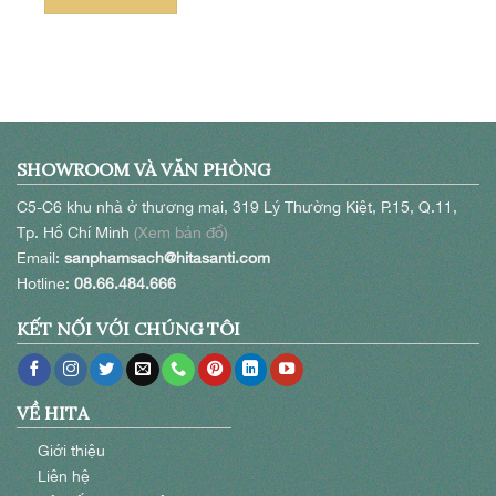
SHOWROOM VÀ VĂN PHÒNG
C5-C6 khu nhà ở thương mại, 319 Lý Thường Kiệt, P.15, Q.11,
Tp. Hồ Chí Minh
(Xem bản đồ)
Email:
sanphamsach@hitasanti.com
Hotline:
08.66.484.666
KẾT NỐI VỚI CHÚNG TÔI
VỀ HITA
Giới thiệu
Liên hệ