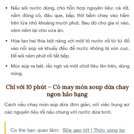
Nấu sôi nước dùng, cho hỗn hợp nguyên liệu: cà rốt,
nấm đông cô, đậu que, bắp, thịt bằm chay vào hầm
trên lửa nhỏ khoảng mười phút. Sau đó cho gia vị vào,
nêm nếm lại cho vừa ăn.
Hòa tan hai thìa bột năng với một tô nước rồi từ từ đổ
vào nồi súp và khuấy đều để nước không bị vón cục.
Để sôi năm phút rồi tắt bếp.
Múc súp ra bát, rắc ngò và một chút tiêu lên trên, dùng
nóng.
Chỉ với 10 phút – Có may món soup dừa chay
ngon hảo hạng
Cách nấu chay món súp dừa đơn giản, với việc trụng sơ
các nguyên liệu rồi nấu chung với nước dừa tươi.
Có thể bạn quan tâm:
Sữa gạo lứt | Thức uống bổ