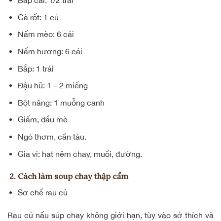
Bắp cải: 1/2 trái
Cà rốt: 1 củ
Nấm mèo: 6 cái
Nấm hương: 6 cái
Bắp: 1 trái
Đậu hũ: 1 – 2 miếng
Bột năng: 1 muỗng canh
Giấm, dầu mè
Ngò thơm, cần tàu.
Gia vị: hạt nêm chay, muối, đường.
2. Cách làm soup chay thập cẩm
Sơ chế rau củ
Rau củ nấu súp chay không giới hạn, tùy vào sở thích và