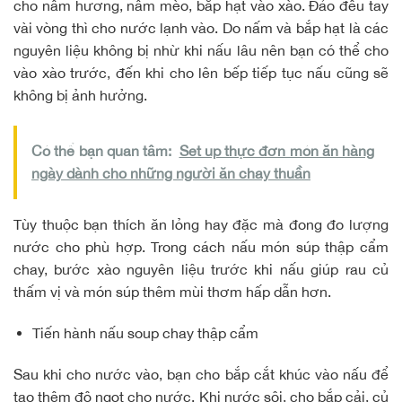
cho nấm hương, nấm mèo, bắp hạt vào xào. Đảo đều tay
vài vòng thì cho nước lạnh vào. Do nấm và bắp hạt là các
nguyên liệu không bị nhừ khi nấu lâu nên bạn có thể cho
vào xào trước, đến khi cho lên bếp tiếp tục nấu cũng sẽ
không bị ảnh hưởng.
Có thể bạn quan tâm:
Set up thực đơn món ăn hàng
ngày dành cho những người ăn chay thuần
Tùy thuộc bạn thích ăn lỏng hay đặc mà đong đo lượng
nước cho phù hợp. Trong cách nấu món súp thập cẩm
chay, bước xào nguyên liệu trước khi nấu giúp rau củ
thấm vị và món súp thêm mùi thơm hấp dẫn hơn.
Tiến hành nấu soup chay thập cẩm
Sau khi cho nước vào, bạn cho bắp cắt khúc vào nấu để
tạo thêm độ ngọt cho nước. Khi nước sôi, cho bắp cải, củ