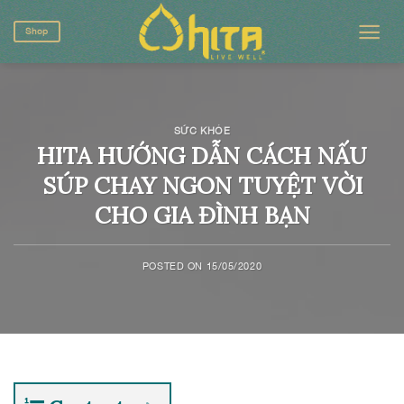
Skip
to
Shop
content
SỨC KHỎE
HITA HƯỚNG DẪN CÁCH NẤU
SÚP CHAY NGON TUYỆT VỜI
CHO GIA ĐÌNH BẠN
POSTED ON
15/05/2020