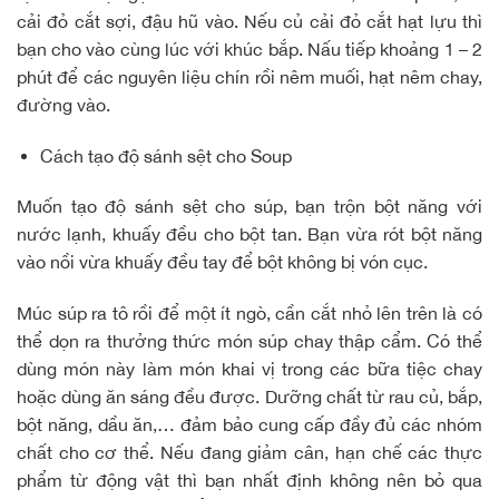
cải đỏ cắt sợi, đậu hũ vào. Nếu củ cải đỏ cắt hạt lựu thì
bạn cho vào cùng lúc với khúc bắp. Nấu tiếp khoảng 1 – 2
phút để các nguyên liệu chín rồi nêm muối, hạt nêm chay,
đường vào.
Cách tạo độ sánh sệt cho Soup
Muốn tạo độ sánh sệt cho súp, bạn trộn bột năng với
nước lạnh, khuấy đều cho bột tan. Bạn vừa rót bột năng
vào nồi vừa khuấy đều tay để bột không bị vón cục.
Múc súp ra tô rồi để một ít ngò, cần cắt nhỏ lên trên là có
thể dọn ra thưởng thức món súp chay thập cẩm. Có thể
dùng món này làm món khai vị trong các bữa tiệc chay
hoặc dùng ăn sáng đều được. Dưỡng chất từ rau củ, bắp,
bột năng, dầu ăn,… đảm bảo cung cấp đầy đủ các nhóm
chất cho cơ thể. Nếu đang giảm cân, hạn chế các thực
phẩm từ động vật thì bạn nhất định không nên bỏ qua