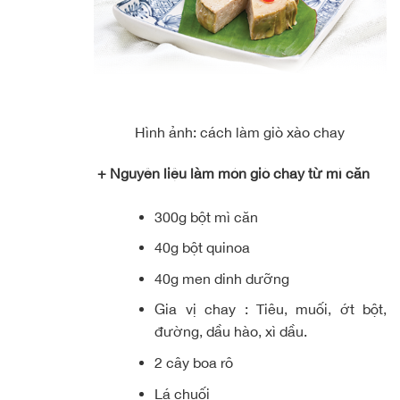
Hình ảnh: cách làm giò xào chay
+ Nguyên liệu làm món giò chay từ mì căn
300g bột mì căn
40g bột quinoa
40g men dinh dưỡng
Gia vị chay : Tiêu, muối, ớt bột,
đường, dầu hào, xì dầu.
2 cây boa rô
Lá chuối