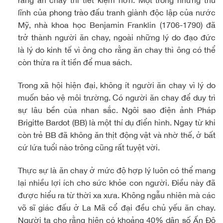
lĩnh của phong trào đấu tranh giành độc lập của nước
Mỹ, nhà khoa học Benjamin Franklin (1706-1790) đã
trở thành người ăn chay, ngoài những lý do đạo đức
là lý do kinh tế vì ông cho rằng ăn chay thì ông có thể
còn thừa ra ít tiền để mua sách.
Trong xã hội hiện đại, không ít người ăn chay vì lý do
muốn bảo vệ môi trường. Có người ăn chay để duy trì
sự lâu bền của nhan sắc. Ngôi sao điện ảnh Pháp
Brigitte Bardot (BB) là một thí dụ điển hình. Ngay từ khi
còn trẻ BB đã không ăn thịt động vật và nhờ thế, ở bất
cứ lứa tuổi nào trông cũng rất tuyệt vời.
Thực sự là ăn chay ở mức độ hợp lý luôn có thể mang
lại nhiều lợi ích cho sức khỏe con người. Điều này đã
được hiểu ra từ thời xa xưa. Không ngẫu nhiên mà các
võ sĩ giác đấu ở La Mã cổ đại đều chủ yếu ăn chay.
Người ta cho rằng hiện có khoảng 40% dân số Ấn Độ