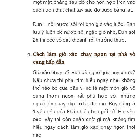
một mặt phằng sau đó cho hỗn hợp trên vào
cuộn tròn thật chặt tay sau đó buộc bằng lạt.
Đun 1 nồi nước sôi rồi cho giò vào luộc. Bạn
lưu ý luôn để nước sôi ngập giò nhé. Đun sôi
2h thì bóc vỏ cắt khoanh rồi thưởng thức.
Cách làm giò xào chay ngon tại nhà vô
cùng hấp dẫn
Giò xào chay ư? Bạn đã nghe qua hay chưa?
Nếu chưa thì phải tìm hiểu ngay nhé, không
thể nào bỏ qua đâu vì nó là một món giò vô
cùng thơm ngon, rất phù hợp với những
người ăn chay, dịp Lễ tết đó nha. Đây cũng là
1 yêu cầu của khá nhiều bạn gửi tới Em vào
bếp. Vậy thì còn chần chờ gì mà không tìm
hiểu ngay cách làm giò xào chay ngon thôi
nào!