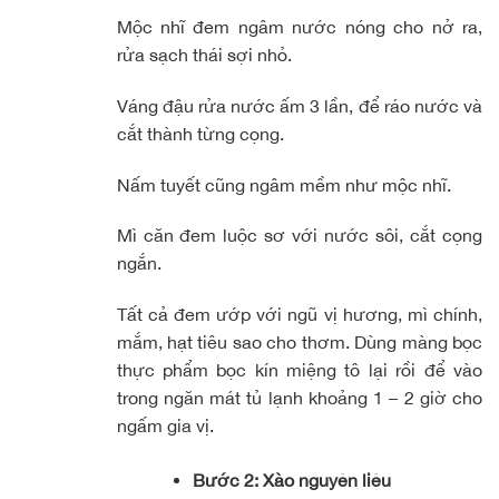
Mộc nhĩ đem ngâm nước nóng cho nở ra,
rửa sạch thái sợi nhỏ.
Váng đậu rửa nước ấm 3 lần, để ráo nước và
cắt thành từng cọng.
Nấm tuyết cũng ngâm mềm như mộc nhĩ.
Mì căn đem luộc sơ với nước sôi, cắt cọng
ngắn.
Tất cả đem ướp với ngũ vị hương, mì chính,
mắm, hạt tiêu sao cho thơm. Dùng màng bọc
thực phẩm bọc kín miệng tô lại rồi để vào
trong ngăn mát tủ lạnh khoảng 1 – 2 giờ cho
ngấm gia vị.
Bước 2: Xào nguyên liệu