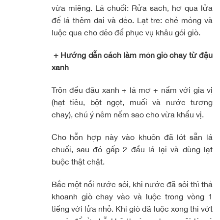
vừa miệng. Lá chuối: Rửa sạch, hơ qua lửa
để lá thêm dai và dẻo. Lạt tre: chẻ mỏng và
luộc qua cho dẻo để phục vụ khâu gói giò.
+ Hướng dẫn cách làm món giò chay từ đậu
xanh
Trộn đều đậu xanh + lá mơ + nấm với gia vị
(hạt tiêu, bột ngọt, muối và nước tương
chay), chú ý nêm nếm sao cho vừa khẩu vị.
Cho hỗn hợp này vào khuôn đã lót sẵn lá
chuối, sau đó gấp 2 đầu lá lại và dùng lạt
buộc thật chặt.
Bắc một nồi nước sôi, khi nước đã sôi thì thả
khoanh giò chay vào và luộc trong vòng 1
tiếng với lửa nhỏ. Khi giò đã luộc xong thì vớt