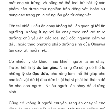
mật ong và trứng, và cũng có thể loại trừ bất kỳ sản
phẩm nào được thử nghiệm trên động vật, hoặc sử
dụng các trang phục có nguồn gốc từ động vật.
Tồn tại nhiều kiểu ăn chay không hề liên quan gì tới tín
ngưỡng. Không ít người ăn chay theo chế độ thực
dưỡng: chủ yếu ăn các loại ngũ cốc nguyên cám và
đậu, hoặc theo phương pháp dưỡng sinh của Ohsawa
(ăn gạo lứt muối mè)…
Có nhiều lý do khác nhau khiến người ta ăn chay.
Trước hết là
lý do tôn giáo
. Nhưng đó cũng có thể là
những
lý do đạo đức
, cho rằng làm thế thì giúp cho
các loài vật đỡ bị đau đớn thiệt hại vì phải trở thành đồ
ăn cho con người. Nhiều người ăn chay để dưỡng
sinh.
cách làm giò xào chay
Cũng có không ít người chuyển sang ăn chay vì cho
rằng ăn chay thì tiết kiệm hơn. Một trong những thủ