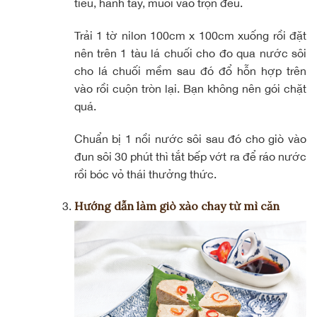
tiêu, hành tây, muối vào trộn đều.
Trải 1 tờ nilon 100cm x 100cm xuống rồi đặt
nên trên 1 tàu lá chuối cho đo qua nước sôi
cho lá chuối mềm sau đó đổ hỗn hợp trên
vào rồi cuộn tròn lại. Bạn không nên gói chặt
quá.
Chuẩn bị 1 nồi nước sôi sau đó cho giò vào
đun sôi 30 phút thì tắt bếp vớt ra để ráo nước
rồi bóc vỏ thái thưởng thức.
Hướng dẫn làm giò xào chay từ mì căn