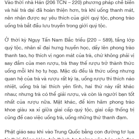
Vào thời nhà Hán (206 TCN – 220) phương pháp chế biến
và hái trà dại đã hoàn thiện hơn, trà khi uống thanh mát,
nên nhận được sự yêu thích của giới quý tộc, phong trào
uống trà bắt đầu lưu truyền trong giới quý tộc.
Ở thời kỳ Ngụy Tấn Nam Bắc triều (220 – 589), tầng lớp
quý tộc, nhân sĩ đại hưng huyền học, dấy lên phong trào
thanh tao, họ thích vị ngon mát của trà, chứ không phải vị
say đắm của men rượu, trà thay thế rượu trở thành thức
uống mỗi khi họ tụ họp. Mặc dù đều là thức uống nhưng
quan hệ của trà và rượu rất kỳ lạ, uống rượu thì thích náo
nhiệt, uống trà lại thích yên tĩnh, hai thứ này rất khác
nhau; nhưng trà có thể giải rượu, và còn là người bạn tốt
nhất của rượu nữa. Mặt khác, để kìm hãm phong trào
khoe giàu xa xỉ giữa giai cấp quý tộc, giai cấp thống trị
cũng đề cao việc uống trà, uống những thứ thanh đạm.
Phật giáo sau khi vào Trung Quốc bằng con đường tơ lụa