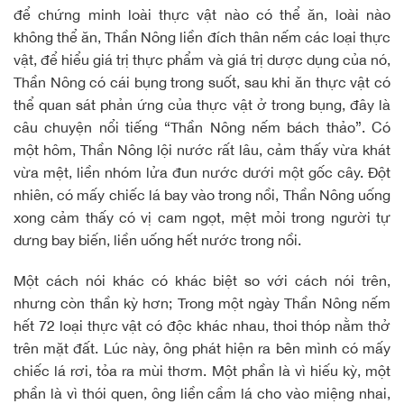
để chứng minh loài thực vật nào có thể ăn, loài nào
không thể ăn, Thần Nông liền đích thân nếm các loại thực
vật, để hiểu giá trị thực phẩm và giá trị dược dụng của nó,
Thần Nông có cái bụng trong suốt, sau khi ăn thực vật có
thể quan sát phản ứng của thực vật ở trong bụng, đây là
câu chuyện nổi tiếng “Thần Nông nếm bách thảo”. Có
một hôm, Thần Nông lội nước rất lâu, cảm thấy vừa khát
vừa mệt, liền nhóm lửa đun nước dưới một gốc cây. Đột
nhiên, có mấy chiếc lá bay vào trong nồi, Thần Nông uống
xong cảm thấy có vị cam ngọt, mệt mỏi trong người tự
dưng bay biến, liền uống hết nước trong nồi.
Một cách nói khác có khác biệt so với cách nói trên,
nhưng còn thần kỳ hơn; Trong một ngày Thần Nông nếm
hết 72 loại thực vật có độc khác nhau, thoi thóp nằm thở
trên mặt đất. Lúc này, ông phát hiện ra bên mình có mấy
chiếc lá rơi, tỏa ra mùi thơm. Một phần là vì hiếu kỳ, một
phần là vì thói quen, ông liền cầm lá cho vào miệng nhai,