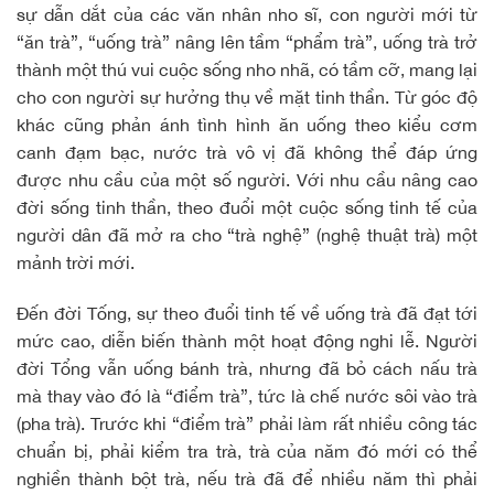
sự dẫn dắt của các văn nhân nho sĩ, con người mới từ
“ăn trà”, “uống trà” nâng lên tầm “phẩm trà”, uống trà trở
thành một thú vui cuộc sống nho nhã, có tầm cỡ, mang lại
cho con người sự hưởng thụ về mặt tinh thần. Từ góc độ
khác cũng phản ánh tình hình ăn uống theo kiểu cơm
canh đạm bạc, nước trà vô vị đã không thể đáp ứng
được nhu cầu của một số người. Với nhu cầu nâng cao
đời sống tinh thần, theo đuổi một cuộc sống tinh tế của
người dân đã mở ra cho “trà nghệ” (nghệ thuật trà) một
mảnh trời mới.
Đến đời Tống, sự theo đuổi tinh tế về uống trà đã đạt tới
mức cao, diễn biến thành một hoạt động nghi lễ. Người
đời Tổng vẫn uống bánh trà, nhưng đã bỏ cách nấu trà
mà thay vào đó là “điểm trà”, tức là chế nước sôi vào trà
(pha trà). Trước khi “điểm trà” phải làm rất nhiều công tác
chuẩn bị, phải kiểm tra trà, trà của năm đó mới có thể
nghiền thành bột trà, nếu trà đã để nhiều năm thì phải