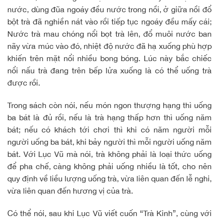
nước, dùng đũa ngoáy đều nước trong nồi, ở giữa nồi đổ
bột trà đã nghiền nát vào rồi tiếp tục ngoáy đều mấy cái;
Nước trà mau chóng nổi bọt trà lên, đổ muôi nước ban
nãy vừa múc vào đó, nhiệt độ nước đã hạ xuống phù hợp
khiến trên mặt nổi nhiều bong bóng. Lúc này bắc chiếc
nổi nấu trà đang trên bếp lửa xuống là có thể uống trà
được rồi.
Trong sách còn nói, nếu món ngon thượng hạng thì uống
ba bát là đủ rồi, nếu là trà hạng thấp hơn thì uống năm
bát; nếu có khách tới chơi thì khi có năm người mỗi
người uống ba bát, khi bảy người thì mỗi người uống năm
bát. Với Lục Vũ mà nói, trà không phải là loại thức uống
để pha chế, càng không phải uống nhiều là tốt, cho nên
quy định về liều lượng uống trà, vừa liên quan đến lễ nghi,
vừa liên quan đến hương vị của trà.
Có thể nói, sau khi Lục Vũ viết cuốn “Trà Kinh”, cùng với