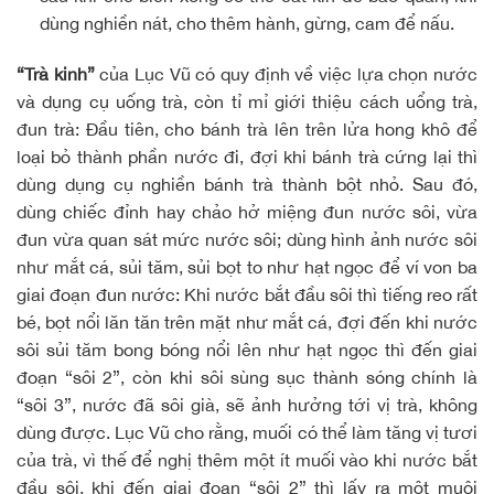
dùng nghiền nát, cho thêm hành, gừng, cam để nấu.
“Trà kinh”
của Lục Vũ có quy định về việc lựa chọn nước
và dụng cụ uống trà, còn tỉ mỉ giới thiệu cách uổng trà,
đun trà: Đầu tiên, cho bánh trà lên trên lửa hong khô để
loại bỏ thành phần nước đi, đợi khi bánh trà cứng lại thì
dùng dụng cụ nghiền bánh trà thành bột nhỏ. Sau đó,
dùng chiếc đỉnh hay chảo hở miệng đun nước sôi, vừa
đun vừa quan sát mức nước sôi; dùng hình ảnh nước sôi
như mắt cá, sủi tăm, sủi bọt to như hạt ngọc để ví von ba
giai đoạn đun nước: Khi nước bắt đầu sôi thì tiếng reo rất
bé, bọt nổi lăn tăn trên mặt như mắt cá, đợi đến khi nước
sôi sủi tăm bong bóng nổi lên như hạt ngọc thì đến giai
đoạn “sôi 2”, còn khi sôi sùng sục thành sóng chính là
“sôi 3”, nước đã sôi già, sẽ ảnh hưởng tới vị trà, không
dùng được. Lục Vũ cho rằng, muối có thể làm tăng vị tươi
của trà, vì thế để nghị thêm một ít muối vào khi nước bắt
đầu sôi, khi đến giai đoạn “sôi 2” thì lấy ra một muôi