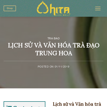
Skip
to
Shop
content
TRÀ ĐẠO
LỊCH SỬ VÀ VĂN HÓA TRÀ ĐẠO
TRUNG HOA
POSTED ON
01/11/2019
Lịch sử và Văn hóa trà