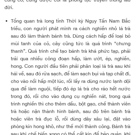
đời.
Tổng quan trà long tỉnh
Thời kỳ Ngụy Tấn Nam Bắc
triều, con người phát minh ra cách nghiền nhỏ lá trà
sau đó làm thành bánh trà. Dùng cách hấp để loại bỏ
mùi tanh của cỏ, cây cũng tức là quá trình “chưng
thanh”. Quá trình chế tạo bánh trà khá phức tạp, phải
trải qua nhiều công đoạn hấp, làm ướt, ép, nghiền,
hong. Con người đầu tiên phải phân loại lá trà sau khi
hái về, sau đó rửa sạch, để làm sạch bụi và tạp chất đi,
cho vào nồi hấp một lúc, rồi lấy ra dùng nước lạnh dội
qua để làm nguội, tiếp đó ép lá trà cho ráo hết nước
trong đó, rồi cho vào dụng cụ nghiền nát, trong quá
trình nghiền thì cho thêm dầu, bột gạo, chế thành viên
trà hoặc nặn thành hình bánh, sau đó trên bánh trà
hoặc viên trà đục lỗ, rồi dùng dây xâu lại, đặt vào
phòng kín hong khô, như thế mới thành công. Bánh trà
sau khi chế biến xong có thể cất kín để bảo quản, khi