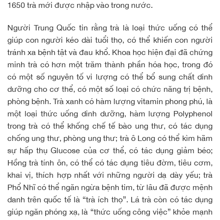
1650 trà mới được nhập vào trong nước.
Người Trung Quốc tin rằng trà là loại thức uống có thể
giúp con người kéo dài tuổi thọ, có thể khiến con người
tránh xa bệnh tật và đau khổ. Khoa học hiện đại đã chứng
minh trà có hơn một trăm thành phần hóa học, trong đó
có một số nguyên tố vi lượng có thể bổ sung chất dinh
dưỡng cho cơ thể, có một số loại có chức năng trị bệnh,
phòng bệnh. Trà xanh có hàm lượng vitamin phong phú, là
một loại thức uống dinh dưỡng, hàm lượng Polyphenol
trong trà có thể khống chế tế bào ung thư, có tác dụng
chống ung thư, phòng ung thư; trà ô Long có thể kìm hãm
sự hấp thụ Glucose của cơ thể, có tác dụng giảm béo;
Hồng trà tính ôn, có thể có tác dụng tiêu đờm, tiêu cơm,
khai vị, thích hợp nhất với những người dạ dày yếu; trà
Phổ Nhĩ có thể ngăn ngừa bệnh tim, từ lâu đã được mệnh
danh trên quốc tế là “trà ích thọ”. Lá trà còn có tác dụng
giúp ngăn phóng xạ, là “thức uống công việc” khỏe mạnh