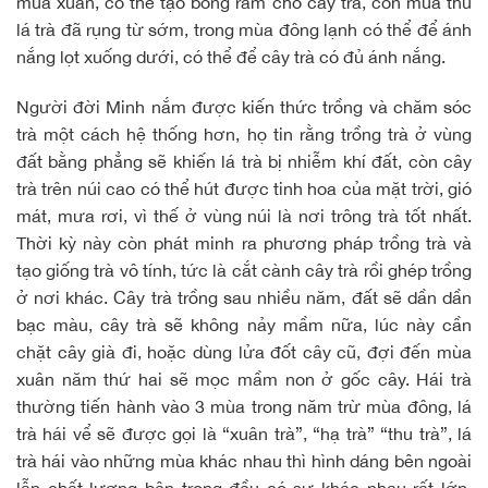
mùa xuân, có thể tạo bóng râm cho cây trà, còn mùa thu
lá trà đã rụng từ sớm, trong mùa đông lạnh có thể để ánh
nắng lọt xuống dưới, có thể để cây trà có đủ ánh nắng.
Người đời Minh nắm được kiến thức trồng và chăm sóc
trà một cách hệ thống hơn, họ tin rằng trồng trà ở vùng
đất bằng phẳng sẽ khiến lá trà bị nhiễm khí đất, còn cây
trà trên núi cao có thể hút được tinh hoa của mặt trời, gió
mát, mưa rơi, vì thế ở vùng núi là nơi trông trà tốt nhất.
Thời kỳ này còn phát minh ra phương pháp trồng trà và
tạo giống trà vô tính, tức là cắt cành cây trà rồi ghép trồng
ở nơi khác. Cây trà trồng sau nhiều năm, đất sẽ dần dần
bạc màu, cây trà sẽ không nảy mầm nữa, lúc này cần
chặt cây già đi, hoặc dùng lửa đốt cây cũ, đợi đến mùa
xuân năm thứ hai sẽ mọc mầm non ở gốc cây. Hái trà
thường tiến hành vào 3 mùa trong năm trừ mùa đông, lá
trà hái vể sẽ được gọi là “xuân trà”, “hạ trà” “thu trà”, lá
trà hái vào những mùa khác nhau thì hình dáng bên ngoài
lẫn chất lượng bên trong đều có sự khác nhau rất lớn.