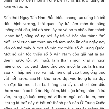
chính là nói đến món ăn chế biến từ lá trà tươi dùng ăn
kèm với cơm.
Đến thời Ngụy Tấn Nam Bắc triều, phong tục uống trà bắt
đầu thịnh vượng, thói quen lấy trà làm món ăn cũng
không mất dấu, khi đó còn lấy trà và cơm nhão làm thành
“cháo trà”, cũng có người lấy trà và bột nấu thành “mì
trà”. Thói quen ẩm thực lấy trà làm món ăn đến ngày nay
vẫn có thể thấy ở một số dân tộc thiểu số ở Trung Quốc.
Một số dân tộc thiểu số ở Vân Nam còn giã nát lá trà,
thêm nước tỏi, ớt, muối, làm thành món khai vị ngon
miệng; còn có cách dùng ống trúc muối lá trà: lá trà non
sau khi hấp mềm rồi vò nát, nén chặt vào trong ống trúc
vắt hết nước, sau khi khô nước đặt vào trong lọ sứ đậy
kín đợi lên men, hai ba tháng sau lấy ra, cho thêm dầu
thơm vào là có thể ăn. Ngoài ra, khi luộc trứng thêm lá trà
vào, trứng gà luộc xong có vị thơm ngát của lá trà, món
“trứng lá trà” này ở bất cứ thành phố nào Ở Trung Quốc
cũng có, cũng được coi là phong tục truyền thống lâu