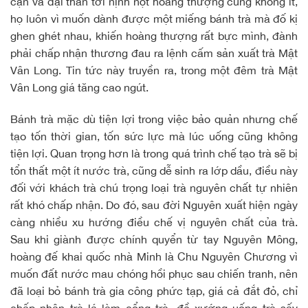
cận và đại thần tới nịnh nọt hoàng thượng cũng không ít,
họ luôn vì muốn dành được một miếng bánh trà mà đố kị
ghen ghét nhau, khiến hoàng thượng rất bực mình, đành
phải chấp nhận thương đau ra lệnh cấm sản xuất trà Mật
Vân Long. Tin tức này truyền ra, trong một đêm trà Mật
Vân Long giá tăng cao ngút.
Bánh trà mặc dù tiện lợi trong việc bảo quản nhưng chế
tạo tốn thời gian, tốn sức lực mà lúc uống cũng không
tiện lợi. Quan trọng hơn là trong quá trình chế tạo trà sẽ bị
tổn thất một ít nước trà, cũng dễ sinh ra lớp dầu, điều này
đối với khách trà chú trọng loại trà nguyên chất tự nhiên
rất khó chấp nhận. Do đó, sau đời Nguyên xuất hiện ngày
càng nhiều xu hướng điều chế vị nguyên chất của trà.
Sau khi giành được chính quyển từ tay Nguyên Mông,
hoàng đế khai quốc nhà Minh là Chu Nguyên Chương vì
muốn đất nước mau chóng hồi phục sau chiến tranh, nên
đã loại bỏ bánh trà gia công phức tạp, giá cả đắt đỏ, chỉ
chấp nhận trà lá làm cổng trà, đề xướng uống trà sấy