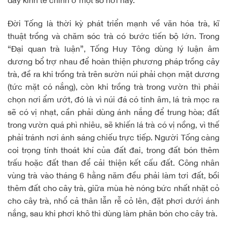
dây kinh tế chính ở một số nơi này.
Đời Tống là thời kỳ phát triển mạnh về văn hóa trà, kĩ
thuật trồng và chăm sóc trà có bước tiến bộ lớn. Trong
“Đại quan trà luận”, Tống Huy Tông dùng lý luận âm
dương bổ trợ nhau để hoàn thiện phương pháp trồng cây
trà, đề ra khi trồng trà trên sườn núi phải chọn mặt dương
(tức mặt có nắng), còn khi trồng trà trong vườn thì phải
chọn nơi ẩm ướt, đó là vì núi đá có tính âm, lá trà mọc ra
sẽ có vị nhạt, cần phải dùng ánh nắng để trung hòa; đất
trong vườn quá phì nhiêu, sẽ khiến lá trà có vị nồng, vì thế
phải tránh nơi ánh sáng chiếu trực tiếp. Người Tống càng
coi trọng tính thoát khí của đất đai, trong đất bón thêm
trấu hoặc đất than để cải thiện kết cấu đất. Công nhân
vùng trà vào tháng 6 hằng năm đều phải làm tơi đất, bồi
thêm đất cho cây trà, giữa mùa hè nóng bức nhất nhặt cỏ
cho cây trà, nhổ cả thân lẫn rễ cỏ lên, đặt phơi dưới ánh
nắng, sau khi phơi khô thì dùng làm phân bón cho cây trà.