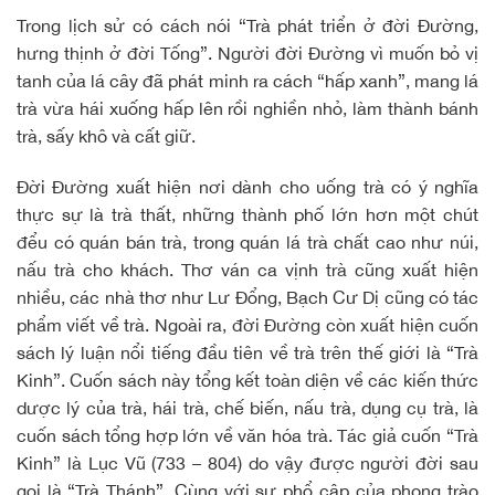
Trong lịch sử có cách nói “Trà phát triển ở đời Đường,
hưng thịnh ở đời Tống”. Người đời Đường vì muốn bỏ vị
tanh của lá cây đã phát minh ra cách “hấp xanh”, mang lá
trà vừa hái xuống hấp lên rồi nghiền nhỏ, làm thành bánh
trà, sấy khô và cất giữ.
Đời Đường xuất hiện nơi dành cho uống trà có ý nghĩa
thực sự là trà thất, những thành phố lớn hơn một chút
đểu có quán bán trà, trong quán lá trà chất cao như núi,
nấu trà cho khách. Thơ ván ca vịnh trà cũng xuất hiện
nhiều, các nhà thơ như Lư Đổng, Bạch Cư Dị cũng có tác
phẩm viết về trà. Ngoài ra, đời Đường còn xuất hiện cuốn
sách lý luận nổi tiếng đầu tiên về trà trên thế giới là “Trà
Kinh”. Cuốn sách này tổng kết toàn diện về các kiến thức
dược lý của trà, hái trà, chế biến, nấu trà, dụng cụ trà, là
cuốn sách tổng hợp lớn về văn hóa trà. Tác giả cuốn “Trà
Kinh” là Lục Vũ (733 – 804) do vậy được người đời sau
gọi là “Trà Thánh”. Cùng với sự phổ cập của phong trào