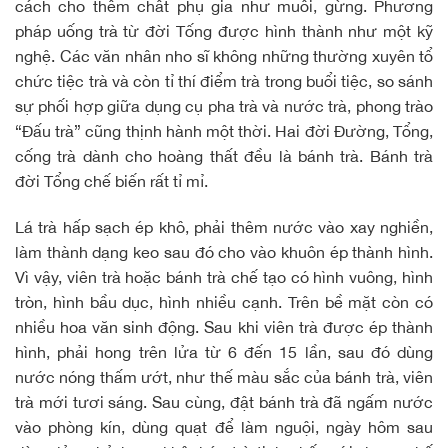
cách cho thêm chất phụ gia như muối, gừng. Phương
pháp uống trà từ đời Tống được hình thành như một kỹ
nghệ. Các văn nhân nho sĩ không những thường xuyên tổ
chức tiệc trà và còn tỉ thí điểm trà trong buổi tiệc, so sánh
sự phối hợp giữa dụng cụ pha trà và nước trà, phong trào
“Đấu trà” cũng thịnh hành một thời. Hai đời Đường, Tổng,
cống trà dành cho hoàng thất đều là bánh trà. Bánh trà
đời Tổng chế biến rất tỉ mỉ.
Lá trà hấp sạch ép khô, phải thêm nước vào xay nghiền,
làm thành dạng keo sau đó cho vào khuôn ép thành hình.
Vì vậy, viên trà hoặc bánh trà chế tạo có hình vuông, hình
tròn, hình bầu dục, hình nhiều cạnh. Trên bề mặt còn có
nhiều hoa văn sinh động. Sau khi viên trà được ép thành
hình, phải hong trên lửa từ 6 đến 15 lần, sau đó dùng
nước nóng thấm ướt, như thế màu sắc của bánh trà, viên
trà mới tươi sáng. Sau cùng, đật bánh trà đã ngấm nước
vào phòng kín, dùng quạt để làm nguội, ngày hôm sau