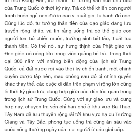
từ thời Đông Hán, trở thành tư tưởng văn hóa chủ đạo
của Trung Quốc ở thời kỳ này. Trà có thể khiến con người
tránh buồn ngủ nên được các vị xuất gia, tu hành đề cao.
Cùng lúc đó, tư tưởng thần tiên của đạo giáo đang lưu
truyền rộng khắp, và tin rằng uống trà có thể giúp con
người loại bỏ phiền muộn, trường sinh bất lão, thoát tục
thành tiên. Có thể nói, sự hưng thịnh của Phật giáo và
Đạo giáo có công lớn trong việc quảng bá trà. Trong thời
đại 300 năm với những biến động của lịch sử Trung
Quốc, cả đất nước rơi vào thời kỳ chiến tranh, một chính
quyền được lập nên, mau chóng sau đó bị chính quyển
khác thay thế, các cuộc di dân trên phạm vi rộng lớn cũng
là thời kỳ giao lưu, dung hợp giữa các dân tộc quan trọng
trong lịch sử Trung Quốc. Cùng với sự giao lưu và dung
hợp này, chuyện trà vốn chỉ hạn chế ở khu vực Ba Thục,
Tây Nam đã lưu thuyền rộng rãi tới khu vực hạ du Trường
Giang và Tây Bắc, phong tục uống trà cũng ăn sâu vào
cuộc sống thường ngày của mọi người ở các giai cấp.