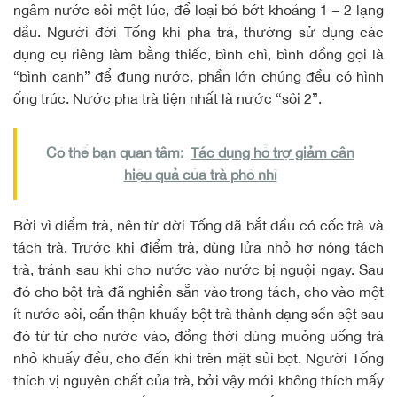
ngâm nước sôi một lúc, để loại bỏ bớt khoảng 1 – 2 lạng
dầu. Người đời Tống khi pha trà, thường sử dụng các
dụng cụ riêng làm bằng thiếc, bình chì, bình đồng gọi là
“bình canh” để đung nước, phần lớn chúng đều có hình
ống trúc. Nước pha trà tiện nhất là nước “sôi 2”.
Có thể bạn quan tâm:
Tác dụng hỗ trợ giảm cân
hiệu quả của trà phổ nhĩ
Bởi vì điểm trà, nên từ đời Tống đã bắt đầu có cốc trà và
tách trà. Trước khi điểm trà, dùng lửa nhỏ hơ nóng tách
trà, tránh sau khi cho nước vào nước bị nguội ngay. Sau
đó cho bột trà đã nghiền sẵn vào trong tách, cho vào một
ít nước sôi, cẩn thận khuấy bột trà thành dạng sền sệt sau
đó từ từ cho nước vào, đồng thời dùng muỏng uống trà
nhỏ khuấy đều, cho đến khi trên mặt sủi bọt. Người Tống
thích vị nguyên chất của trà, bởi vậy mới không thích mấy