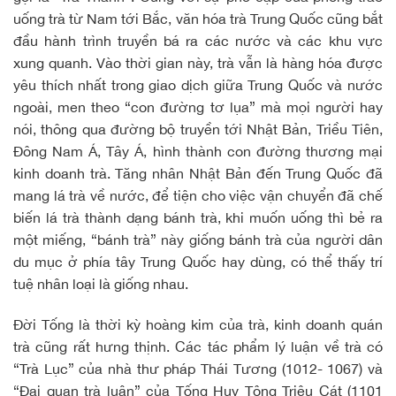
uống trà từ Nam tới Bắc, văn hóa trà Trung Quốc cũng bắt
đầu hành trình truyền bá ra các nước và các khu vực
xung quanh. Vào thời gian này, trà vẫn là hàng hóa được
yêu thích nhất trong giao dịch giữa Trung Quốc và nước
ngoài, men theo “con đường tơ lụa” mà mọi người hay
nói, thông qua đường bộ truyền tới Nhật Bản, Triều Tiên,
Đông Nam Á, Tây Á, hình thành con đường thương mại
kinh doanh trà. Tăng nhân Nhật Bản đến Trung Quốc đã
mang lá trà về nước, để tiện cho việc vận chuyển đã chế
biến lá trà thành dạng bánh trà, khi muốn uống thì bẻ ra
một miếng, “bánh trà” này giống bánh trà của người dân
du mục ở phía tây Trung Quốc hay dùng, có thể thấy trí
tuệ nhân loại là giống nhau.
Đời Tống là thời kỳ hoàng kim của trà, kinh doanh quán
trà cũng rất hưng thịnh. Các tác phẩm lý luận về trà có
“Trà Lục” của nhà thư pháp Thái Tương (1012- 1067) và
“Đại quan trà luận” của Tống Huy Tông Triệu Cát (1101