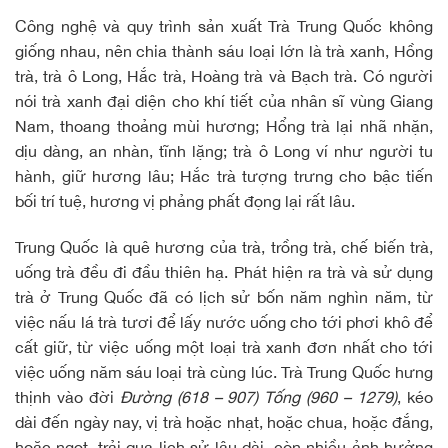
Công nghệ và quy trình sản xuất Trà Trung Quốc không
giống nhau, nên chia thành sáu loại lớn là trà xanh, Hồng
trà, trà ô Long, Hắc trà, Hoàng trà và Bạch trà. Có người
nói trà xanh đại diện cho khí tiết của nhân sĩ vùng Giang
Nam, thoang thoảng mùi hương; Hổng trà lại nhã nhặn,
dịu dàng, an nhàn, tĩnh lặng; trà ô Long ví như người tu
hành, giữ hương lâu; Hắc trà tượng trưng cho bậc tiến
bối trí tuệ, hương vị phảng phất đọng lại rất lâu.
Trung Quốc là quê hương của trà, trồng trà, chế biến trà,
uống trà đều đi đầu thiên hạ. Phát hiện ra trà và sử dụng
trà ở Trung Quốc đã có lịch sử bốn năm nghìn năm, từ
việc nấu lá trà tươi để lấy nước uống cho tới phơi khô để
cất giữ, từ việc uống một loại trà xanh đơn nhất cho tới
việc uống năm sáu loại trà cùng lúc. Trà Trung Quốc hưng
thịnh vào đời
Đường (618 – 907) Tống (960 – 1279)
, kéo
dài đến ngày nay, vị trà hoặc nhạt, hoặc chua, hoặc đắng,
hoặc ngọt, trải qua lịch sử lâu dài, còn nhiều ảnh hưởng