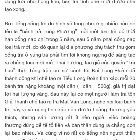
dùng lửa nhỏ hong khô, bán trà tinh chế mới được chế
tạo xong.
Đời Tống cống trà do hình vẽ long phượng nhiều nên có
tên là “bánh trà Long Phượng” mỗi một loại trà có thời
hạn cổng nạp chỉ trong 5 năm, sau 5 năm phải cống nạp
loại trà mới, do đó quan lại địa phương phụ trách thu gom
cống trà ở vùng trà phải tìm tòi không ngừng để sáng tạo
ra chủng loại mới mẻ. Thái Tương, tác giả của quyển “Trà
Lục” thời Tống trên cơ sở bánh trà Đại Long Đoàn đã
thành công khi chế tạo ra Tiểu Long Đoàn tinh xảo, mỗi 20
bánh trà nặng khoảng một cân (1 cân = 500g), giá trị đạt
tới hai lượng vàng. Sau này lại có một người làm trà tên
Giả Thanh chế tạo ra trà Mật Vân Long, nghe nói loại bánh
trà này vì vô cùng tinh xảo nên được hoàng thượng yêu
thích, nhưng sản lượng rất ít nên ngoài việc hoàng
thượng dùng để tế tổ tiên và bản thân dùng ra chẳng còn
lại bao nhiêu. Và cũng vì nó rất có tiếng nên người thân