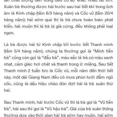
Xuân trà thường được hái trước sau hai tiết khí trong lịch
âm là Kinh chập (tầm 6/3 hàng năm) và Cốc vũ (tầm 20/4
hàng năm); hái sớm quá thì lá trà chưa hoàn toàn phát
triển, hái muộn thì lá trà bị già cứng, đều không phải loại
ngon.
Lá trà được hái từ Kinh chập tới trước tiết Thanh minh
(tầm 5/4 hàng năm), chúng ta thường gọi là “Minh tiền
trà” cũng còn gọi là “đẩu trà”, màu sắc lá trà có màu xanh
nhạt, cảm giác hơi chát và thanh trong ở miệng. Sau tiết
Thanh minh 2 tuần tức là Cốc vũ, mỗi năm đến thời tiết
này, một dải Giang Nam đều có mưa phùn tưới đẫm ngũ
cốc, cũng là dấu hiệu chào đón đợt hái lá trà xuân thứ
hai.
Sau Thanh minh, hái trước Cốc vũ thì lá trà gọi là “Vũ tiền
trà”, hái sau thì gọi là “Vũ hậu trà”. Giá của trà xuân thông
thường dựa vào thời gian hái trà sớm hay muộn, hái sớm