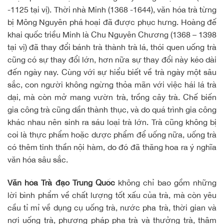
-1125 tại vị). Thời nhà Minh (1368 -1644), văn hóa trà từng
bị Mông Nguyên phá hoại đã được phục hưng. Hoàng đế
khai quốc triều Minh là Chu Nguyên Chương (1368 – 1398
tại vị) đã thay đổi bánh trà thành trà lá, thói quen uống trà
cũng có sự thay đổi lớn, hơn nữa sự thay đổi này kéo dài
đến ngày nay. Cùng với sự hiểu biết về trà ngày một sâu
sắc, con người không ngừng thỏa mãn với việc hái lá trà
dại, mà còn mở mang vườn trà, trồng cây trà. Chế biến
gia công trà cũng dần thành thục, và do quá trình gia công
khác nhau nên sinh ra sáu loại trà lớn. Trà cũng không bị
coi là thực phẩm hoặc dược phẩm để uống nữa, uống trà
có thêm tinh thần nội hàm, do đó đã thăng hoa ra ý nghĩa
văn hóa sâu sắc.
Văn hóa Trà đạo Trung Quốc
không chỉ bao gồm những
lời bình phẩm về chất lượng tốt xấu của trà, mà còn yêu
cầu tỉ mỉ về dụng cụ uống trà, nước pha trà, thời gian và
nơi uống trà, phương pháp pha trà và thưởng trà, thậm