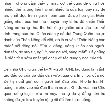
nhanh chóng cảm thấy vị mát, cơ thể cũng dễ chịu hơn
nhiều, thế là ông liền hái rất nhiều lá của loại cây này để
ăn, chất độc trên người hoàn toàn được hóa giải. Điểm
giống nhau của hai câu chuyện này là trà đã khiến Thần
Nông có hứng thú, thu hút ông nghiên cứu sâu hơn về
tính trạng của trà. Cuốn sách y cổ đại Trung Quốc mượn
danh của Thần Nông để viết, đó là quyển “Thần Nông bản
thảo” nổi tiếng nói: “Trà vị đắng, uống khiến con người
tỉnh táo, dễ suy tư, ngủ ít, nhẹ người, sáng mắt”. Đây cũng
là điển tích sớm nhất ghi chép về tác dụng y học của trà.
Đến nhà Chu (giữa thế kỷ XI – 256 TCN), tác dụng làm tỉnh
táo đầu óc của trà dần dần vượt qua giá trị y học của nó.
Để tiện cất giữ, con người bắt đầu phơi khô lá trà, khi
uống thì cho vào nồi đun thành nước. Khi đó vua nhà Chu
quen uống loại nước trà này, nhưng do vị đắng nên trà
không được lưu truyền rộng rãi để làm thức uống.