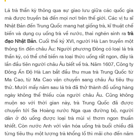
Lá trà thần kỳ thông qua sự giao lưu giữa các quốc gia
mà được truyền bá đến mọi nơi trên thế giới. Các vị tu sĩ
Nhật Bản đến Trung Quốc mang hạt giống trà, kĩ thuật chế
biến và dụng cụ uống trà về nước, thai nghén sinh ra
trà
đạo Nhật Bản
. Cuối thế kỷ XVI, người Hà Lan truyền một
thông tin đến châu Âu: Người phương Đông có loại lá trà
thần kỳ, có thể chế biến ra loại thức uống rất ngon, đây là
lần đầu tiên người châu Âu biết về trà. Năm 1607, Công ty
Đông Ấn Độ Hà Lan bắt đầu thu mua trà Trung Quốc từ
Ma Cao, từ Ma Cao vận chuyển sang châu Âu tiêu thụ
thử. Mười mấy năm sau lá trà đã thở thành đồ uống hàng
ngày không thể thiếu của người châu Âu. Cũng không
muộn so với thời gian này, trà Trung Quốc đã được
chuyển tới Sa Hoàng nước Nga qua đường bộ, người
dân ở đó uống được loại trà mùi vị thơm ngon thuần
khiết. Còn nước Anh với văn hóa uống trà buổi chiều đã
từng tiêu thụ một lượng trà khổng lồ thì mãi cho đến năm