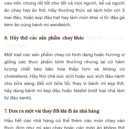
cao nên chúng rất tốt cho tất cả mọi người, kể cả người
ăn chay hay ăn thịt. Hãy thưởng thức xà lách trộn với 3
loại đậu, hoặc súp đậu hạt hay làm món khai vị từ đậu gà
kèm ăn cùng bánh mì sandwich.
6. Hãy thử các sản phẩm chay khác
thực đơn món ăn
hàng ngày
Một loạt các sản phẩm chay có hình dạng hoặc hương vị
giống các thực phẩm bình thường nhưng lại có hàm
lượng chất béo bão hòa thấp hơn và không có
cholesterol. Hãy thử chả xúc xích hoặc
xúc xích đậu nành
cho bữa sáng. Đối với bữa tối, thay vì bánh mì kẹp thịt,
hãy dùng bánh mì kẹp đậu hoặc falafel (một loại chả làm
từ đậu xanh).
7. Đưa ra một vài thay đổi khi đi ăn nhà hàng
Hầu hết các nhà hàng có thể thêm các món chay vào
thực đơn như
mì xào chay
hoặc các món ăn không thịt