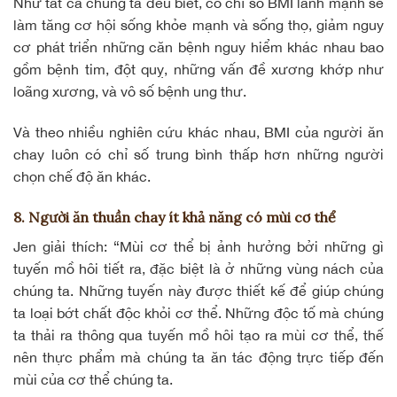
Như tất cả chúng ta đều biết, có chỉ số
BMI
lành mạnh sẽ
làm tăng cơ hội sống khỏe mạnh và sống thọ, giảm nguy
cơ phát triển những căn bệnh nguy hiểm khác nhau bao
gồm bệnh tim, đột quỵ, những vấn đề xương khớp như
loãng xương, và vô số bệnh ung thư.
Và theo nhiều nghiên cứu khác nhau, BMI của người ăn
chay luôn có chỉ số trung bình thấp hơn những người
chọn chế độ ăn khác.
8. Người ăn thuần chay ít khả năng có mùi cơ thể
Jen giải thích: “Mùi cơ thể bị ảnh hưởng bởi những gì
tuyến mồ hôi tiết ra, đặc biệt là ở những vùng nách của
chúng ta. Những tuyến này được thiết kế để giúp chúng
ta loại bớt chất độc khỏi cơ thể. Những độc tố mà chúng
ta thải ra thông qua tuyến mồ hôi tạo ra mùi cơ thể, thế
nên thực phẩm mà chúng ta ăn tác động trực tiếp đến
mùi của cơ thể chúng ta.