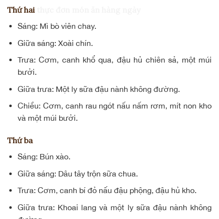
Thứ hai
thực đơn món ăn hàng ngày
Sáng: Mì bò viên chay.
Giữa sáng: Xoài chín.
Trưa: Cơm,
canh khổ qua
, đậu hủ chiên sả, một múi
bưởi.
Giữa trưa: Một ly
sữa đậu nành
không đường.
Chiều: Cơm,
canh rau ngót nấu nấm rơm
, mít non kho
và một múi bưởi.
Thứ ba
Sáng:
Bún xào
.
Giữa sáng: Dâu tây trộn sữa chua.
Trưa: Cơm, canh bí đỏ nấu đậu phộng,
đậu hủ kho
.
Giữa trưa: Khoai lang và một ly sữa đậu nành không