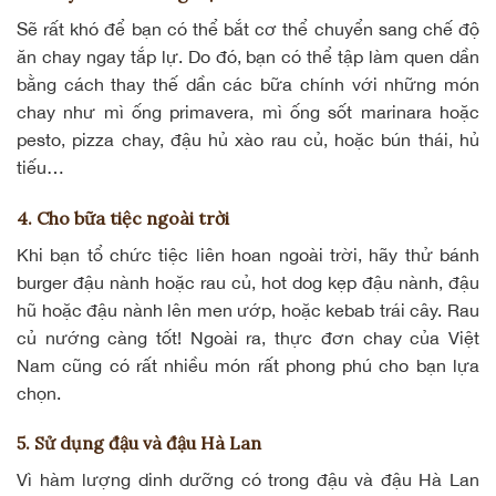
Sẽ rất khó để bạn có thể bắt cơ thể chuyển sang chế độ
ăn chay ngay tắp lự. Do đó, bạn có thể tập làm quen dần
bằng cách thay thế dần các bữa chính với những món
chay như mì ống primavera, mì ống sốt marinara hoặc
pesto, pizza chay,
đậu hủ xào rau củ
, hoặc bún thái, hủ
tiếu…
4. Cho bữa tiệc ngoài trời
Khi bạn tổ chức tiệc liên hoan ngoài trời, hãy thử bánh
burger đậu nành hoặc rau củ, hot dog kẹp đậu nành, đậu
hũ hoặc
đậu nành lên men
ướp, hoặc kebab trái cây. Rau
củ nướng càng tốt! Ngoài ra, thực đơn chay của Việt
Nam cũng có rất nhiều món rất phong phú cho bạn lựa
chọn.
5. Sử dụng đậu và đậu Hà Lan
Vì hàm lượng dinh dưỡng có trong đậu và
đậu Hà Lan