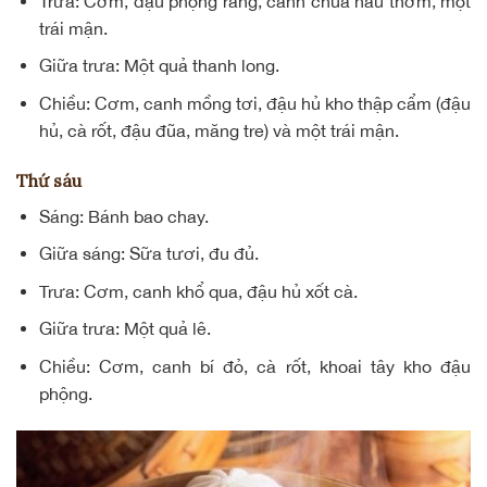
Trưa: Cơm, đậu phộng rang,
canh chua nấu thơm
, một
trái mận.
Giữa trưa: Một quả thanh long.
Chiều: Cơm, canh mồng tơi, đậu hủ kho thập cẩm (đậu
hủ, cà rốt, đậu đũa, măng tre) và một trái mận.
Thứ sáu
Sáng: Bánh bao chay.
Giữa sáng: Sữa tươi, đu đủ.
Trưa: Cơm, canh khổ qua,
đậu hủ xốt cà
.
Giữa trưa: Một quả lê.
Chiều: Cơm, canh bí đỏ, cà rốt, khoai tây kho đậu
phộng.