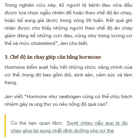
Trong nghiên cứu này, 42 người bị bệnh đau nửa đầu
được lựa chọn ngẫu nhiên để hoặc theo
chế độ ăn chay
,
hoặc bổ sung giả dược trong vòng 26 tuần. Kết quả ghi
nhận được cho thấy những người theo chế độ ăn chay
giảm đáng kể những cơn đau, cũng như trọng lượng cơ
thể và mức cholesterol”, Jen cho biết.
3. Chế độ ăn chay giúp cân bằng hormone
Hormone kiểm soát hầu hết những chức năng chính của
cơ thể, trong đó bao gồm đói, sinh sản, cảm xúc và tâm
trạng.
Jen viết: “Hormone như oestrogen cũng có thể chịu trách
nhiệm gây ra ung thư vú nếu nồng độ quá cao”.
Có thể bạn quan tâm:
Tuyệt chiêu nấu súp bí đỏ
chay giúp bổ sung chất dinh dưỡng cho cơ thể