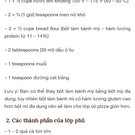
– 1 + ½ cups nước ấm khoảng 105
F – 115
F (40 – 50
C)
– 2 + ¼ (1 gói) teaspoons men nở khô
– 2 + ½ cups bread flour (bột làm bánh mỳ – hàm lượng
protein từ 11 – 14%)
– 2 tablespoons (30 ml) dầu ô liu
– 1 teaspoons muối
– 1 teaspoon đường cát trắng
Lưu ý: Bạn có thể thay bột làm bánh mỳ bằng bột mỳ đa
dụng, tuy nhiên bột làm bánh mì có hàm lượng gluten cao
hơn bột mì đa dụng nên sẽ làm cho lớp vỏ pizza giòn hơn.
2. Các thành phần của lớp phủ
– 1 – 2 quả cà tím lớn