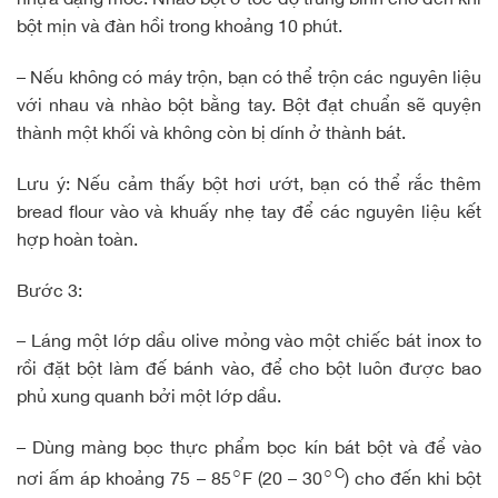
bột mịn và đàn hồi trong khoảng 10 phút.
– Nếu không có máy trộn, bạn có thể trộn các nguyên liệu
với nhau và nhào bột bằng tay. Bột đạt chuẩn sẽ quyện
thành một khối và không còn bị dính ở thành bát.
Lưu ý: Nếu cảm thấy bột hơi ướt, bạn có thể rắc thêm
bread flour vào và khuấy nhẹ tay để các nguyên liệu kết
hợp hoàn toàn.
Bước 3:
– Láng một lớp dầu olive mỏng vào một chiếc bát inox to
rồi đặt bột làm đế bánh vào, để cho bột luôn được bao
phủ xung quanh bởi một lớp dầu.
– Dùng màng bọc thực phẩm bọc kín bát bột và để vào
○
○C
nơi ấm áp khoảng 75 – 85
F (20 – 30
) cho đến khi bột