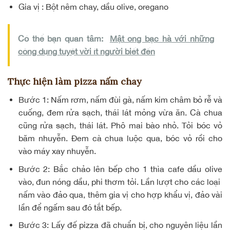
Gia vị : Bột nêm chay, dầu olive, oregano
Có thể bạn quan tâm:
Mật ong bạc hà với những
công dụng tuyệt vời ít người biết đến
Thực hiện làm pizza nấm chay
Bước 1:
Nấm rơm, nấm đùi gà, nấm kim châm bỏ rễ và
cuống, đem rửa sạch, thái lát mỏng vừa ăn. Cà chua
cũng rửa sạch, thái lát. Phô mai bào nhỏ. Tỏi bóc vỏ
băm nhuyễn. Đem cà chua luộc qua, bóc vỏ rồi cho
vào máy xay nhuyễn.
Bước 2:
Bắc chảo lên bếp cho 1 thìa cafe dầu olive
vào, đun nóng dầu, phi thơm tỏi. Lần lượt cho các loại
nấm vào đảo qua, thêm gia vị cho hợp khẩu vị, đảo vài
lần để ngấm sau đó tắt bếp.
Bước 3:
Lấy đế pizza đã chuẩn bị, cho nguyên liệu lần