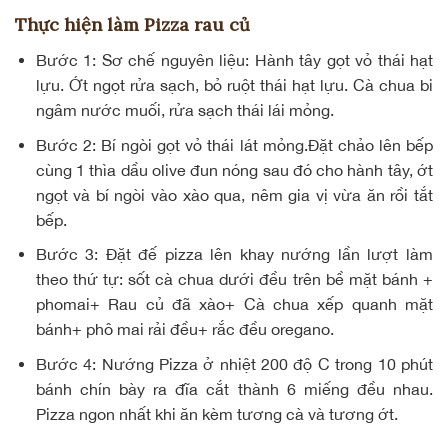
Thực hiện làm Pizza rau củ
Bước 1:
Sơ chế nguyên liệu: Hành tây gọt vỏ thái hạt
lựu. Ớt ngọt rửa sạch, bỏ ruột thái hạt lựu. Cà chua bi
ngâm nước muối, rửa sạch thái lái mỏng.
Bước 2:
Bí ngòi gọt vỏ thái lát mỏng.Đặt chảo lên bếp
cùng 1 thìa dầu olive đun nóng sau đó cho hành tây, ớt
ngọt và bí ngòi vào xào qua, nêm gia vị vừa ăn rồi tắt
bếp.
Bước 3:
Đặt đế pizza lên khay nướng lần lượt làm
theo thứ tự: sốt cà chua dưới đều trên bề mặt bánh +
phomai+ Rau củ đã xào+ Cà chua xếp quanh mặt
bánh+ phô mai rải đều+ rắc đều oregano.
Bước 4:
Nướng Pizza ở nhiệt 200 độ C trong 10 phút
bánh chín bày ra đĩa cắt thành 6 miếng đều nhau.
Pizza ngon nhất khi ăn kèm tương cà và tương ớt.