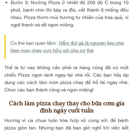
Bước 3:
Nướng Pizza ở nhiệt độ 200 độ C trong 10
phút, bánh chín thì bày ra đĩa, cắt thành 6 miếng đều
nhau. Pizza thơm mùi hương tự nhiên của hoa quả, vị
ngọt thanh và rất ngon miệng.
Có thể bạn quan tâm:
Nấm đùi gà là nguyên liệu chế
biến món chay cực hữu ích cho cơ thể
Thế là từ nay không cần phải ra hàng cũng đã có một
chiếc Pizza ngon lành ngay tại nhà rồi. Các bạn hãy áp
dụng các cách làm món pizza chay để trổ tài ngay nhé.
Chúc các bạn thành công và ngon miệng!
Cách làm pizza chay thay cho bữa cơm gia
đình ngày cuối tuần
Hương vị cà chua luôn hòa hợp vô cùng với đế bánh
pizza giòn tan. Nhưng bạn đã bao giờ nghĩ tới việc kết