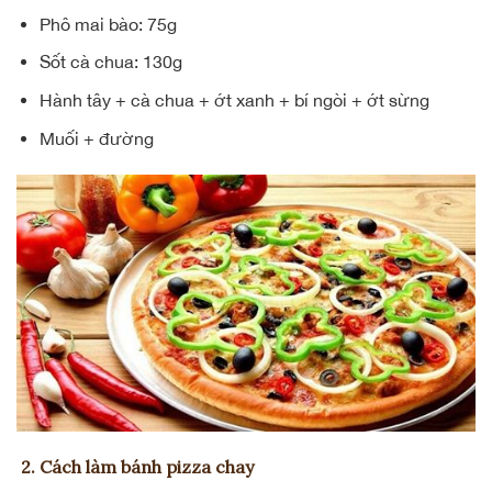
Phô mai bào: 75g
Sốt cà chua: 130g
Hành tây + cà chua + ớt xanh + bí ngòi + ớt sừng
Muối + đường
2. Cách làm bánh pizza chay