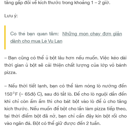
tăng gấp đôi về kích thước trong khoảng 1 – 2 giờ.
Lưu ý:
Có thể bạn quan tâm:
Những món chay đơn giản
dành cho mùa Lễ Vu Lan
– Bạn cũng có thể ủ bột lâu hơn nếu muốn. Việc kéo dài
thời gian ủ bột sẽ cải thiện chất lượng của lớp vỏ bánh
pizza.
– Nếu thời tiết lạnh, bạn có thể làm nóng lò nướng đến
○
150
F (~ 65độ C), sau đó tắt lò. Để cho lò nguội dần đến
khi chỉ còn ấm ấm thì cho bát bột vào lò để ủ cho tăng
kích thước. Nếu muốn để bột cho lần làm pizza tiếp theo,
tại thời điểm bột đã nở, bạn chỉ cần đậy kín bột rồi cho
vào ngăn đá. Bột có thể giữ được đến 2 tuần.