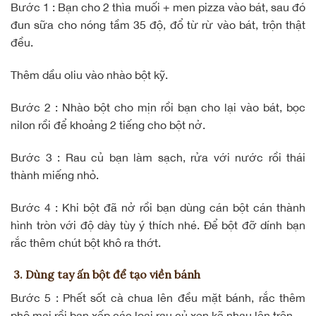
Bước 1 : Bạn cho 2 thìa muối + men pizza vào bát, sau đó
đun sữa cho nóng tầm 35 độ, đổ từ rừ vào bát, trộn thật
đều.
Thêm dầu oliu vào nhào bột kỹ.
Bước 2 : Nhào bột cho mịn rồi bạn cho lại vào bát, bọc
nilon rồi để khoảng 2 tiếng cho bột nở.
Bước 3 : Rau củ bạn làm sạch, rửa với nước rồi thái
thành miếng nhỏ.
Bước 4 : Khi bột đã nở rồi bạn dùng cán bột cán thành
hình tròn với độ dày tùy ý thích nhé. Để bột đỡ dính bạn
rắc thêm chút bột khô ra thớt.
3. Dùng tay ấn bột để tạo viền bánh
Bước 5 : Phết sốt cà chua lên đều mặt bánh, rắc thêm
phô mai rồi bạn xếp các loại rau củ xen kẽ nhau lên trên.