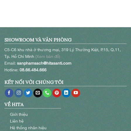
SHOWROOM VÀ VĂN PHÒNG
C5-C6 khu nhà ở thương mại, 319 Lý Thường Kiệt, P.15, Q.11,
Tp. Hồ Chí Minh
(Xem bản đồ)
Email:
sanphamsach@hitasanti.com
Hotline:
08.66.484.666
KẾT NỐI VỚI CHÚNG TÔI
VỀ HITA
Giới thiệu
Liên hệ
Hệ thống nhãn hiệu