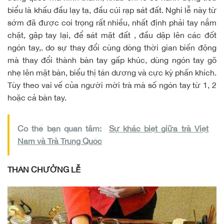
biểu là khấu đầu lạy tạ, đầu cúi rạp sát đất. Nghi lễ này từ
sớm đã được coi trọng rất nhiều, nhất định phải tay nắm
chặt, gập tay lại, để sát mặt đất , đầu dập lên các đốt
ngón tay,. do sự thay đổi cùng dòng thời gian biến động
mà thay đổi thành bàn tay gấp khúc, dùng ngón tay gõ
nhẹ lên mặt bàn, biểu thị tán dương và cực kỳ phấn khích.
Tùy theo vai vế của người mời trà mà số ngón tay từ 1, 2
hoặc cả bàn tay.
Có thể bạn quan tâm:
Sự khác biệt giữa trà Việt
Nam và Trà Trung Quốc
THÂN CHƯỞNG LỄ