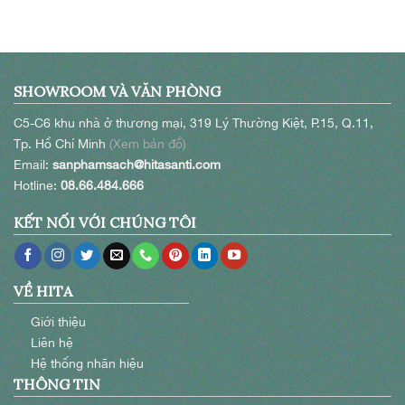
SHOWROOM VÀ VĂN PHÒNG
C5-C6 khu nhà ở thương mại, 319 Lý Thường Kiệt, P.15, Q.11,
Tp. Hồ Chí Minh
(Xem bản đồ)
Email:
sanphamsach@hitasanti.com
Hotline:
08.66.484.666
KẾT NỐI VỚI CHÚNG TÔI
VỀ HITA
Giới thiệu
Liên hệ
Hệ thống nhãn hiệu
THÔNG TIN