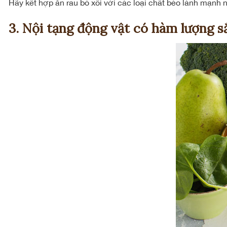
Hãy kết hợp ăn rau bó xôi với các loại chất béo lành mạnh n
3. Nội tạng động vật có hàm lượng s