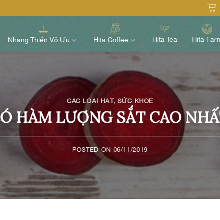
Hita Tea
Hita Far
Nhang Thiền Vô Ưu
Hita Coffee
,
CÁC LOẠI HẠT
SỨC KHỎE
CÓ HÀM LƯỢNG SẮT CAO NHẤ
POSTED ON
06/11/2019