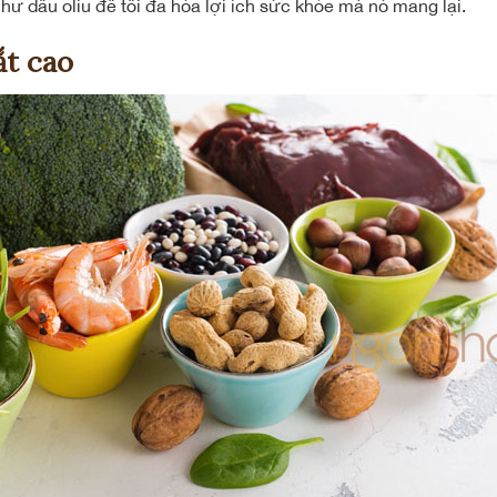
hư dầu oliu để tối đa hóa lợi ích sức khỏe mà nó mang lại.
ắt cao