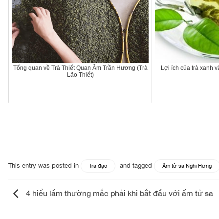
Tổng quan về Trà Thiết Quan Âm Trần Hương (Trà
Lợi ích của trà xanh v
Lão Thiết)
This entry was posted in
and tagged
Trà đạo
Ấm tử sa Nghi Hưng
4 hiểu lầm thường mắc phải khi bắt đầu với ấm tử sa