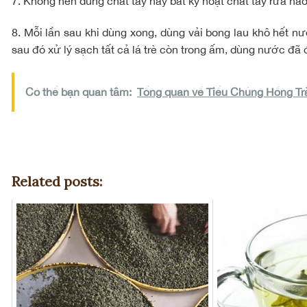
7. Không nên dùng chất tẩy hay bất kỳ hoạt chất tẩy rửa nà
8. Mỗi lần sau khi dùng xong, dùng vải bong lau khô hết nước
sau đó xử lý sạch tất cả lá trè còn trong ấm, dùng nước đã 
Có thể bạn quan tâm:
Tổng quan về Tiểu Chủng Hồng Tr
Related posts: