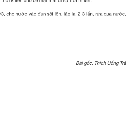
 thời khiến cho bề mặt mất đi sự trơn nhẵn.
1/3, cho nước vào đun sôi lên, lặp lại 2-3 lần, rửa qua nước,
Bài gốc:
Thích Uống Trà