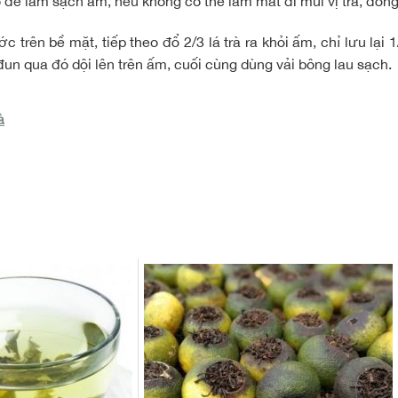
o để làm sạch ấm, nếu không có thế làm mất đi mùi vị trà, đồng
 trên bề mặt, tiếp theo đổ 2/3 lá trà ra khỏi ấm, chỉ lưu lại 
đun qua đó dội lên trên ấm, cuối cùng dùng vải bông lau sạch.
à