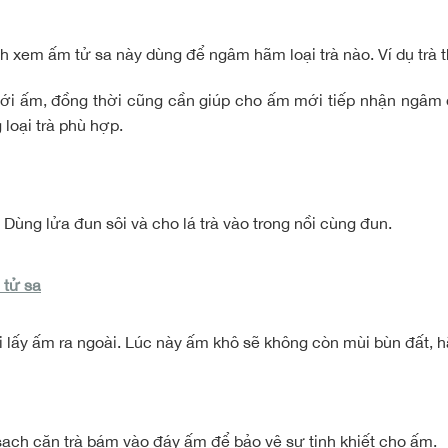
ịnh xem ấm tử sa này dùng để ngâm hãm loại trà nào. Ví dụ trà 
với ấm, đồng thời cũng cần giúp cho ấm mới tiếp nhận ngâm
loại trà phù hợp
.
ùng lửa đun sôi và cho lá trà vào trong nồi cùng đun.
 tử sa
mới lấy ấm ra ngoài. Lúc này ấm khô sẽ không còn mùi bùn đất, h
 sạch cặn trà bám vào đáy ấm để bảo vệ sự tinh khiết cho ấm.