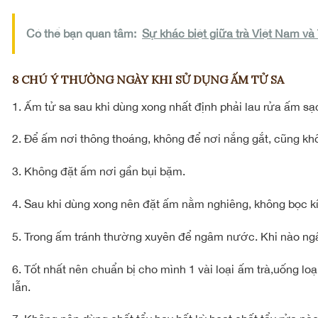
Có thể bạn quan tâm:
Sự khác biệt giữa trà Việt Nam và
8 CHÚ Ý THƯỜNG NGÀY KHI SỬ DỤNG ẤM TỬ SA
1. Ấm tử sa sau khi dùng xong nhất định phải lau rửa ấm sạ
2. Để ấm nơi thông thoáng, không để nơi nắng gắt, cũng khô
3. Không đặt ấm nơi gần bụi bặm.
4. Sau khi dùng xong nên đặt ấm nằm nghiêng, không bọc kí
5. Trong ấm tránh thường xuyên để ngâm nước. Khi nào ng
6. Tốt nhất nên chuẩn bị cho mình 1 vài loại ấm trà,uống l
lẫn.