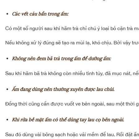
Các vết cáu bẩn trong ấm:
Có một số người sau khi hãm trà chỉ chú ý loại bỏ cặn trà m
Nếu không xử lý đúng sẽ tạo ra mùi lạ, khó chịu. Bởi vậy tr
Không nên đem bã trà trong ấm để dưỡng ấm:
Sau khi hãm bã trà không còn nhiều tinh túy, đã mục nát, n
Ấm đang dùng nên thường xuyên được lau chùi.
Đồng thời cũng cần được vuốt ve bên ngoài, sau một thời g
Khi rửa bề mặt ấm có thể dùng tay lau cọ bên ngoài.
Sau đó dùng vài bông sạch hoặc vải mềm để lau. Rồi đặt ấm