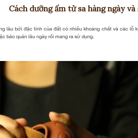
Cách dưỡng ấm tử sa hàng ngày và s
g lâu bởi đặc tính của đất có nhiều khoáng chất và các lỗ k
c bảo quản lâu ngày rồi mang ra sử dụng.