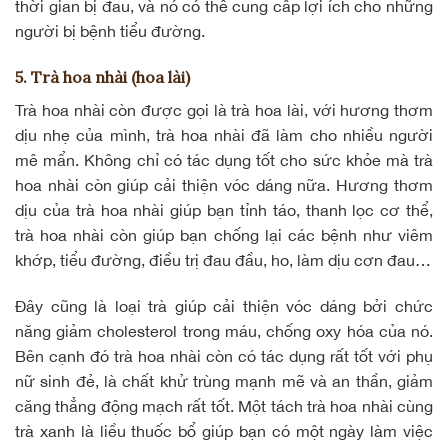
thời gian bị đau, và nó có thể cung cấp lợi ích cho những
người bị bệnh tiểu đường.
5. Trà hoa nhài (hoa lài)
Trà hoa nhài còn được gọi là trà hoa lài, với hương thơm
dịu nhẹ của mình, trà hoa nhài đã làm cho nhiều người
mê mẩn. Không chỉ có tác dụng tốt cho sức khỏe mà trà
hoa nhài còn giúp cải thiện vóc dáng nữa. Hương thơm
dịu của trà hoa nhài giúp bạn tỉnh táo, thanh lọc cơ thể,
trà hoa nhài còn giúp bạn chống lại các bệnh như viêm
khớp, tiểu đường, điều trị đau đầu, ho, làm dịu cơn đau…
Đây cũng là loại trà giúp cải thiện vóc dáng bởi chức
năng giảm cholesterol trong máu, chống oxy hóa của nó.
Bên cạnh đó trà hoa nhài còn có tác dụng rất tốt với phụ
nữ sinh đẻ, là chất khử trùng mạnh mẽ và an thần, giảm
căng thẳng động mạch rất tốt. Một tách trà hoa nhài cùng
trà xanh là liều thuốc bổ giúp bạn có một ngày làm việc