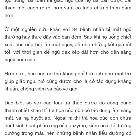
tục trong hai tuần thì giấc ngủ của họ đã dần được cải
thiện một cách rõ rệt hơn và ít có triệu chứng trầm cảm
hơn
Ở một nghiên cứu khác với 34 bệnh nhân bị mất ngủ
thường hay thức dậy vào ban đêm. Sau khi họ uống chiết
xuất hoa cúc hai lần một ngày, đã cho những kết quả rất
tốt, với thời gian để ngủ đax kéo dài hơn cho đến sáng
ngày hôm sau.
Hơn nữa, hoa cúc có thể không chỉ hữu ích như một trợ
giúp giấc ngủ. Nó cũng được cho là có tác dụng kháng
khuẩn, chống viêm và bảo vệ gan
Đặc biệt so với các loại trà thảo dược có công dụng
thanh nhiệt khác thì trà hoa cúc còn có tác dụng làm sáng
mắt, và hạ huyết áp. Ngoài ra thì trà hoa cúc còn chứa
chất kích hoạt phản ứng của enzyme, kiểm soát tốt lượng
đường trong máu nên những bệnh nhân tiểu đường có