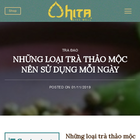
Skip
to
Shop
content
TRÀ ĐẠO
NHỮNG LOẠI TRÀ THẢO MỘC
NÊN SỬ DỤNG MỖI NGÀY
POSTED ON
01/11/2019
Những loại trà thảo mộc