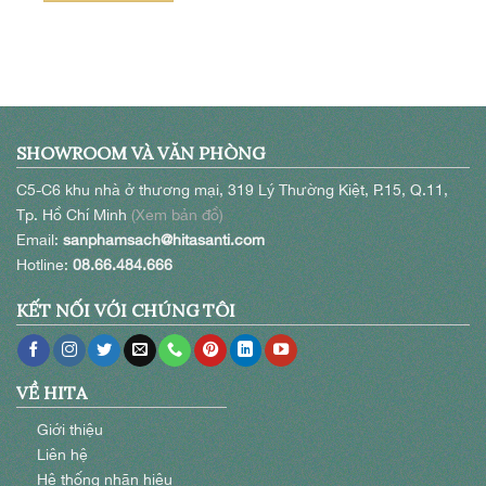
SHOWROOM VÀ VĂN PHÒNG
C5-C6 khu nhà ở thương mại, 319 Lý Thường Kiệt, P.15, Q.11,
Tp. Hồ Chí Minh
(Xem bản đồ)
Email:
sanphamsach@hitasanti.com
Hotline:
08.66.484.666
KẾT NỐI VỚI CHÚNG TÔI
VỀ HITA
Giới thiệu
Liên hệ
Hệ thống nhãn hiệu