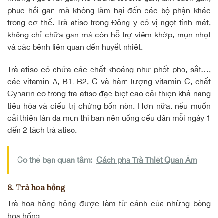
phục hồi gan mà không làm hại đến các bộ phận khác
trong cơ thể. Trà atiso trong Đông y có vị ngọt tính mát,
không chỉ chữa gan mà còn hỗ trợ viêm khớp, mụn nhọt
và các bệnh liên quan đến huyết nhiệt.
Trà atiso có chứa các chất khoáng như phốt pho, sắt…,
các vitamin A, B1, B2, C và hàm lượng vitamin C, chất
Cynarin có trong trà atiso đặc biệt cao cải thiện khả năng
tiêu hóa và điều trị chứng bồn nôn. Hơn nữa, nếu muốn
cải thiện làn da mụn thì bạn nên uống đều đặn mỗi ngày 1
đến 2 tách trà atiso.
Có thể bạn quan tâm:
Cách pha Trà Thiết Quan Âm
8. Trà hoa hồng
Trà hoa hồng hông được làm từ cánh của những bông
hoa hồng.