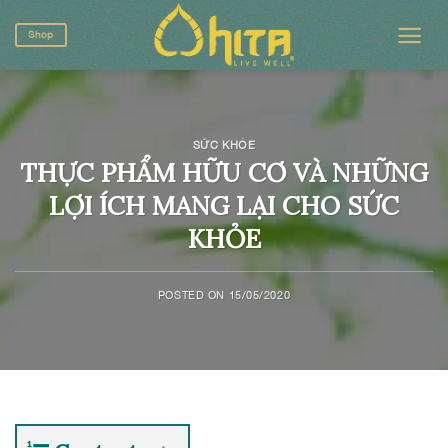
Skip
to
Shop
content
SỨC KHỎE
THỰC PHẨM HỮU CƠ VÀ NHỮNG
LỢI ÍCH MANG LẠI CHO SỨC
KHỎE
POSTED ON
15/05/2020