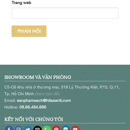
Trang web
SHOWROOM VÀ VĂN PHÒNG
C5-C6 khu nhà ở thương mại, 319 Lý Thường Kiệt, P.15, Q.11,
Tp. Hồ Chí Minh
(Xem bản đồ)
Email:
sanphamsach@hitasanti.com
Hotline:
08.66.484.666
KẾT NỐI VỚI CHÚNG TÔI