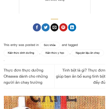
This entry was posted in
and tagged
Sức khỏe
,
,
Kiến thức dinh dưỡng
Kiến thức y học
Nguyên liệu ăn chay
.
Thực đơn thực dưỡng
Tinh bột là gì? Thực đơn
Ohsawa dành cho những
giúp bạn ăn bổ sung tinh bột
người ăn chay trường
đầy đủ