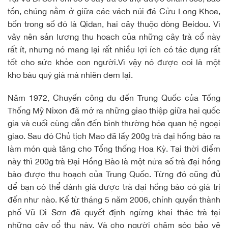
tồn, chúng nằm ở giữa các vách núi đá Cửu Long Khoa,
bốn trong số đó là Qidan, hai cây thuộc dòng Beidou. Vì
vậy nên sản lượng thu hoạch của những cây trà cổ này
rất ít, nhưng nó mang lại rất nhiều lợi ích có tác dụng rất
tốt cho sức khỏe con người.Vì vậy nó được coi là một
kho báu quý giá mà nhiên đem lại.
Năm 1972, Chuyến công du đến Trung Quốc của Tống
Thống Mỹ Nixon đã mở ra những giao thiệp giữa hai quốc
gia và cuối cùng dẫn đến bình thường hóa quan hệ ngoại
giao. Sau đó Chủ tịch Mao đã lấy 200g trà đại hồng bào ra
làm món quà tặng cho Tổng thống Hoa Kỳ. Tại thời điểm
này thì 200g trà Đại Hồng Bào là một nửa số trà đại hồng
bào được thu hoạch của Trung Quốc. Từng đó cũng đủ
để bạn có thể đánh giá được trà đại hồng bào có giá trị
đến như nào. Kể từ tháng 5 năm 2006, chính quyền thành
phố Vũ Di Sơn đã quyết định ngừng khai thác trà tại
những cây cổ thụ này. Và cho người chăm sóc bảo vệ