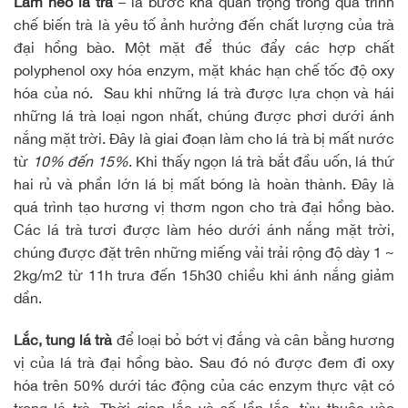
Làm héo lá trà
– là bước khá quan trọng trong quá trình
chế biến trà là yêu tố ảnh hưởng đến chất lượng của trà
đại hồng bào. Một mặt để thúc đẩy các hợp chất
polyphenol oxy hóa enzym, mặt khác hạn chế tốc độ oxy
hóa của nó. Sau khi những lá trà được lựa chọn và hái
những lá trà loại ngon nhất, chúng được phơi dưới ánh
nắng mặt trời. Đây là giai đoạn làm cho lá trà bị mất nước
từ
10% đến 15%
. Khi thấy ngọn lá trà bắt đầu uốn, lá thứ
hai rủ và phần lớn lá bị mất bóng là hoàn thành. Đây là
quá trình tạo hương vị thơm ngon cho trà đại hồng bào.
Các lá trà tươi được làm héo dưới ánh nắng mặt trời,
chúng được đặt trên những miếng vải trải rộng độ dày 1 ~
2kg/m2 từ 11h trưa đến 15h30 chiều khi ánh nắng giảm
dần.
Lắc, tung lá trà
để loại bỏ bớt vị đắng và cân bằng hương
vị của lá trà đại hồng bào. Sau đó nó được đem đi oxy
hóa trên 50% dưới tác động của các enzym thực vật có