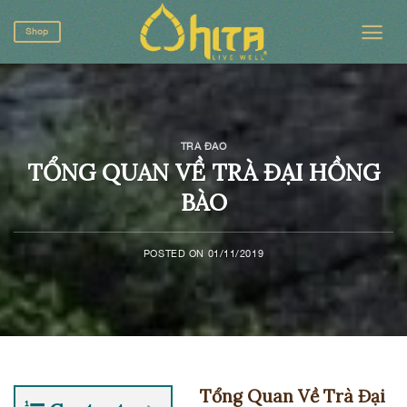
Skip
to
Shop
content
TRÀ ĐẠO
TỔNG QUAN VỀ TRÀ ĐẠI HỒNG
BÀO
POSTED ON
01/11/2019
Tổng Quan Về Trà Đại