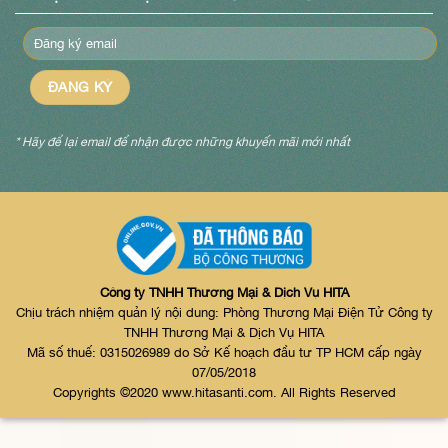
* Hãy để lại email để nhận được những khuyến mãi mới nhất
Công ty TNHH Thương Mại & Dịch Vụ HITA
Chịu trách nhiệm quản lý nội dung: Phòng Thương Mại Điện Tử Công ty
TNHH Thương Mại & Dịch Vụ HITA
Mã số thuế: 0315026989 do Sở Kế hoạch đầu tư TP HCM cấp ngày
07/05/2018
Copyrights ©2020 www.hitasanti.com. All Rights Reserved