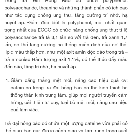
Trong trà Đại Hồng Bào có chứa polyphenol,
polysaccharide, theanine và những thành phần có ích cao
như tác dụng chống ung thư, tăng cường trí nhớ, hạ
huyêt áp. Điểm đặc biệt là polyphenol, một chất quan
trọng nhất của EGCG có chức năng chống ung thư; tỉ lệ
polysaccharide trà là 3,1 lần so với trà đen, trà xanh 1,7
lần, có thể tăng cường hệ thống miễn dịch của cơ thể,
lipid máu thấp hơn, như một axit amin độc đáo trong trà –
trà amoniac Hàm lượng axit 1,1%, có thể thúc đẩy máu
đến não, tăng trí nhớ, hạ huyết áp.
Giảm căng thẳng mệt mỏi, nâng cao hiệu quả cv:
cafein có trong trà đại hồng bào có thể kích thích hệ
thống thần kinh trung tâm, giúp mọi người truyền cảm
hứng, cải thiện tư duy, loại bỏ mệt mỏi, nâng cao hiệu
quả làm việc.
Trà đại hồng bào có chứa một lượng cafeine vừa phải có
thể giúp bạn giữ được cảnh giác và tập trung trong suốt