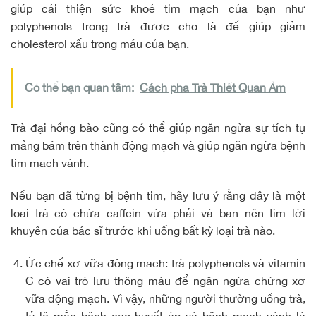
giúp cải thiện sức khoẻ tim mạch của bạn như
polyphenols trong trà được cho là để giúp giảm
cholesterol xấu trong máu của bạn.
Có thể bạn quan tâm:
Cách pha Trà Thiết Quan Âm
Trà đại hồng bào cũng có thể giúp ngăn ngừa sự tích tụ
mảng bám trên thành động mạch và giúp ngăn ngừa bệnh
tim mạch vành.
Nếu bạn đã từng bị bệnh tim, hãy lưu ý rằng đây là một
loại trà có chứa caffein vừa phải và bạn nên tìm lời
khuyên của bác sĩ trước khi uống bất kỳ loại trà nào.
Ức chế xơ vữa động mạch: trà polyphenols và vitamin
C có vai trò lưu thông máu để ngăn ngừa chứng xơ
vữa động mạch. Vì vậy, những người thường uống trà,
tỷ lệ mắc bệnh cao huyết áp và bệnh mạch vành là