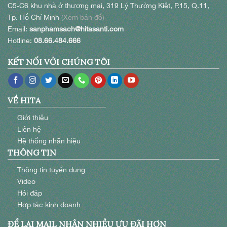
C5-C6 khu nhà ở thương mại, 319 Lý Thường Kiệt, P.15, Q.11,
Tp. Hồ Chí Minh
(Xem bản đồ)
Email:
sanphamsach@hitasanti.com
Hotline:
08.66.484.666
KẾT NỐI VỚI CHÚNG TÔI
VỀ HITA
Giới thiệu
Liên hệ
Hệ thống nhãn hiệu
THÔNG TIN
Thông tin tuyển dụng
Video
Hỏi đáp
Hợp tác kinh doanh
ĐỂ LẠI MAIL NHẬN NHIỀU ƯU ĐÃI HƠN