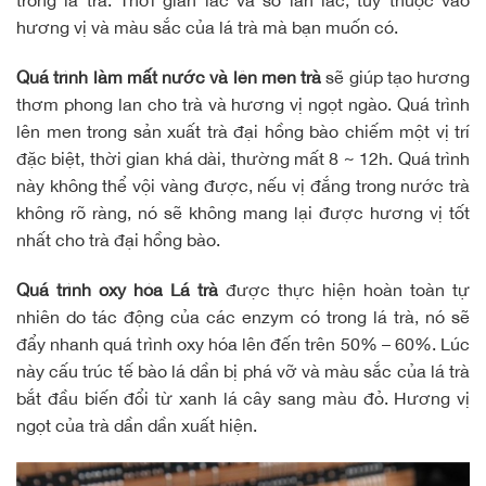
trong lá trà. Thời gian lắc và số lần lắc, tùy thuộc vào
hương vị và màu sắc của lá trà mà bạn muốn có.
Quá trình làm mất nước và lên men trà
sẽ giúp tạo hương
thơm phong lan cho trà và hương vị ngọt ngào. Quá trình
lên men trong sản xuất trà đại hồng bào chiếm một vị trí
đặc biệt, thời gian khá dài, thường mất 8 ~ 12h. Quá trình
này không thể vội vàng được, nếu vị đắng trong nước trà
không rõ ràng, nó sẽ không mang lại được hương vị tốt
nhất cho trà đại hồng bào.
Quá trình oxy hóa Lá trà
được thực hiện hoàn toàn tự
nhiên do tác động của các enzym có trong lá trà, nó sẽ
đẩy nhanh quá trình oxy hóa lên đến trên 50% – 60%. Lúc
này cấu trúc tế bào lá dần bị phá vỡ và màu sắc của lá trà
bắt đầu biến đổi từ xanh lá cây sang màu đỏ. Hương vị
ngọt của trà dần dần xuất hiện.