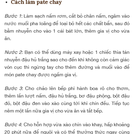
Cách làm pate chay
Bước 1
: Làm sạch nấm rơm, cắt bỏ chân nấm, ngâm vào
nước muối pha loãng để loại bỏ hết các chất bẩn, sau đó
bằm nhuyễn cho vào 1 cái bát lớn, thêm gia vị cho vừa
ăn.
Nước 2
: Bạn có thể dùng máy xay hoặc 1 chiếc thìa tán
nhuyễn đậu hủ trắng sao cho đến khi không còn cảm giác
vón cục thì ngừng tay cho thêm đường và muối vào để
món pate chay được ngấm gia vị.
Bước 3
: Cho chảo lên bếp phi hành boa rô cho thơm,
thêm lần lượt nấm, đậu hủ trắng, bơ đậu phộng, bột đậu
đỏ, bột đậu đen vào xào cùng tới khi chín đều. Tiếp tục
nêm một lần nữa gia vị cho vừa ăn và tắt bếp.
Bước 4
: Cho hỗn hợp vừa xào chín vào khay, hấp khoảng
20 phút nữa để nguội và có thể thưởng thức ngay cùng