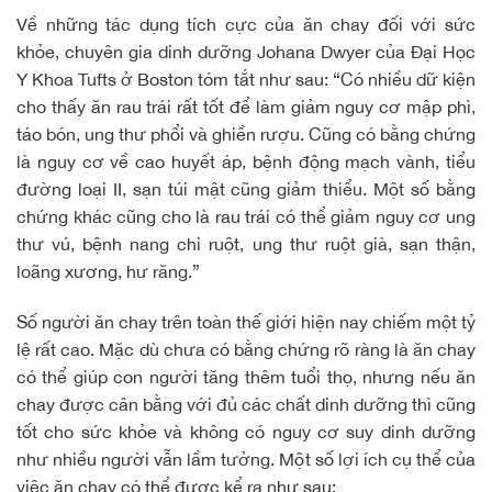
Về những tác dụng tích cực của ăn chay đối với sức
khỏe, chuyên gia dinh dưỡng Johana Dwyer của Đại Học
Y Khoa Tufts ở Boston tóm tắt như sau: “Có nhiều dữ kiện
cho thấy ăn rau trái rất tốt để làm giảm nguy cơ mập phì,
táo bón, ung thư phổi và ghiền rượu. Cũng có bằng chứng
là nguy cơ về cao huyết áp, bệnh động mạch vành, tiểu
đường loại II, sạn túi mật cũng giảm thiểu. Một số bằng
chứng khác cũng cho là rau trái có thể giảm nguy cơ ung
thư vú, bệnh nang chi ruột, ung thư ruột già, sạn thận,
loãng xương, hư răng.”
Số người ăn chay trên toàn thế giới hiện nay chiếm một tỷ
lệ rất cao. Mặc dù chưa có bằng chứng rõ ràng là ăn chay
có thể giúp con người tăng thêm tuổi thọ, nhưng nếu ăn
chay được cân bằng với đủ các chất dinh dưỡng thì cũng
tốt cho sức khỏe và không có nguy cơ suy dinh dưỡng
như nhiều người vẫn lầm tưởng. Một số lợi ích cụ thể của
việc ăn chay có thể được kể ra như sau: