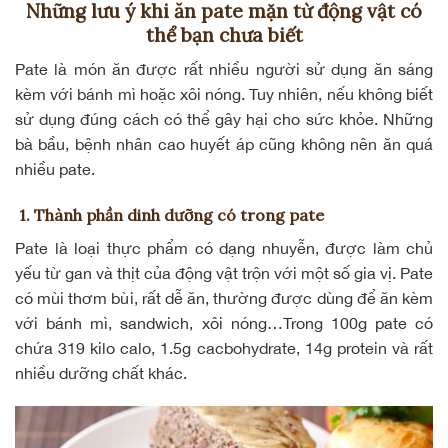
Những lưu ý khi ăn pate mặn từ động vật có
thể bạn chưa biết
Pate là món ăn được rất nhiều người sử dụng ăn sáng
kèm với bánh mì hoặc xôi nóng. Tuy nhiên, nếu không biết
sử dụng đúng cách có thể gây hại cho sức khỏe. Những
bà bầu, bệnh nhân cao huyết áp cũng không nên ăn quá
nhiều pate.
1. Thành phần dinh dưỡng có trong pate
Pate là loại thực phẩm có dạng nhuyễn, được làm chủ
yếu từ gan và thịt của động vật trộn với một số gia vị. Pate
có mùi thơm bùi, rất dễ ăn, thường được dùng để ăn kèm
với bánh mì, sandwich, xôi nóng…Trong 100g pate có
chứa 319 kilo calo, 1.5g cacbohydrate, 14g protein và rất
nhiều dưỡng chất khác.