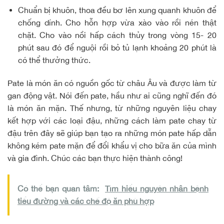
Chuẩn bị khuôn, thoa đều bơ lên xung quanh khuôn để
chống dính. Cho hỗn hợp vừa xào vào rồi nén thật
chặt. Cho vào nồi hấp cách thủy trong vòng 15- 20
phút sau đó để nguội rồi bỏ tủ lạnh khoảng 20 phút là
có thể thưởng thức.
Pate là món ăn có nguồn gốc từ châu Âu và được làm từ
gan động vật. Nói đến pate, hầu như ai cũng nghĩ đến đó
là món ăn mặn. Thế nhưng, từ những nguyên liệu chay
kết hợp với các loại đậu, những cách làm pate chay từ
đậu trên đây sẽ giúp bạn tạo ra những món pate hấp dẫn
không kém pate mặn để đổi khẩu vị cho bữa ăn của mình
và gia đình. Chúc các bạn thực hiện thành công!
Có thể bạn quan tâm:
Tìm hiểu nguyên nhân bệnh
tiểu đường và các chế độ ăn phù hợp