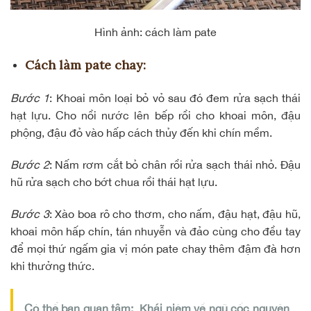
Hình ảnh: cách làm pate
Cách làm pate chay:
Bước 1
: Khoai môn loại bỏ vỏ sau đó đem rửa sạch thái
hạt lựu. Cho nồi nước lên bếp rồi cho khoai môn, đậu
phộng, đậu đỏ vào hấp cách thủy đến khi chín mềm.
Bước 2
: Nấm rơm cắt bỏ chân rồi rửa sạch thái nhỏ. Đậu
hũ rửa sạch cho bớt chua rồi thái hạt lựu.
Bước 3
: Xào boa rô cho thơm, cho nấm, đậu hạt, đậu hũ,
khoai môn hấp chín, tán nhuyễn và đảo cùng cho đều tay
để mọi thứ ngấm gia vị món pate chay thêm đậm đà hơn
khi thưởng thức.
Có thể bạn quan tâm:
Khái niệm về ngũ cốc nguyên