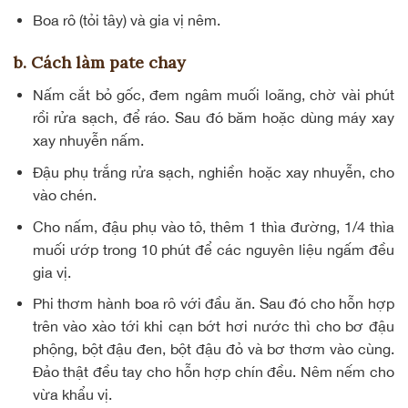
Boa rô (tỏi tây) và gia vị nêm.
b. Cách làm pate chay
Nấm cắt bỏ gốc, đem ngâm muối loãng, chờ vài phút
rồi rửa sạch, để ráo. Sau đó băm hoặc dùng máy xay
xay nhuyễn nấm.
Đậu phụ trắng rửa sạch, nghiền hoặc xay nhuyễn, cho
vào chén.
Cho nấm, đậu phụ vào tô, thêm 1 thìa đường, 1/4 thìa
muối ướp trong 10 phút để các nguyên liệu ngấm đều
gia vị.
Phi thơm hành boa rô với đầu ăn. Sau đó cho hỗn hợp
trên vào xào tới khi cạn bớt hơi nước thì cho bơ đậu
phộng, bột đậu đen, bột đậu đỏ và bơ thơm vào cùng.
Đảo thật đều tay cho hỗn hợp chín đều. Nêm nếm cho
vừa khẩu vị.