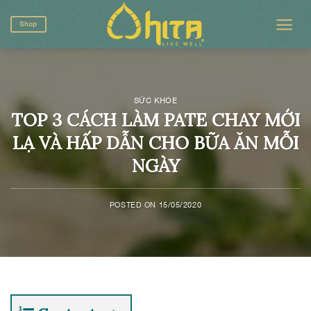
Skip
to
Shop
content
SỨC KHỎE
TOP 3 CÁCH LÀM PATE CHAY MỚI
LẠ VÀ HẤP DẪN CHO BỮA ĂN MỖI
NGÀY
POSTED ON
15/05/2020