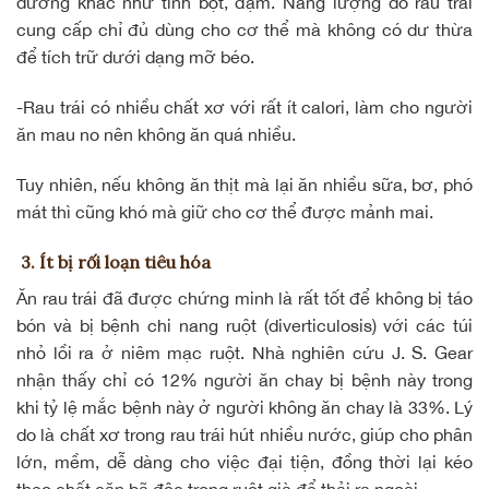
dưỡng khác như tinh bột, đạm. Năng lượng do rau trái
cung cấp chỉ đủ dùng cho cơ thể mà không có dư thừa
để tích trữ dưới dạng mỡ béo.
-Rau trái có nhiều chất xơ với rất ít calori, làm cho người
ăn mau no nên không ăn quá nhiều.
Tuy nhiên, nếu không ăn thịt mà lại ăn nhiều sữa, bơ, phó
mát thì cũng khó mà giữ cho cơ thể được mảnh mai.
3. Ít bị rối loạn tiêu hóa
Ăn rau trái đã được chứng minh là rất tốt để không bị táo
bón và bị bệnh chi nang ruột (diverticulosis) với các túi
nhỏ lồi ra ở niêm mạc ruột. Nhà nghiên cứu J. S. Gear
nhận thấy chỉ có 12% người ăn chay bị bệnh này trong
khi tỷ lệ mắc bệnh này ở người không ăn chay là 33%. Lý
do là chất xơ trong rau trái hút nhiều nước, giúp cho phân
lớn, mềm, dễ dàng cho việc đại tiện, đồng thời lại kéo
theo chất cặn bã độc trong ruột già để thải ra ngoài.