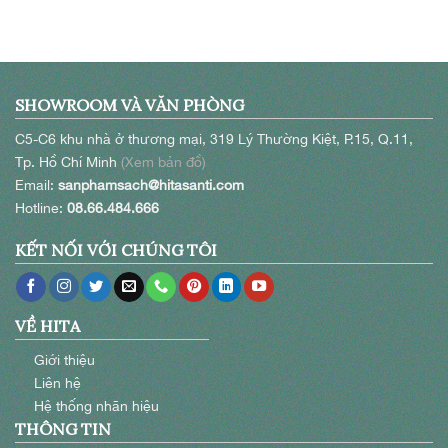
SHOWROOM VÀ VĂN PHÒNG
C5-C6 khu nhà ở thương mại, 319 Lý Thường Kiệt, P.15, Q.11,
Tp. Hồ Chí Minh
(Xem bản đồ)
Email:
sanphamsach@hitasanti.com
Hotline:
08.66.484.666
KẾT NỐI VỚI CHÚNG TÔI
VỀ HITA
Giới thiệu
Liên hệ
Hệ thống nhãn hiệu
THÔNG TIN