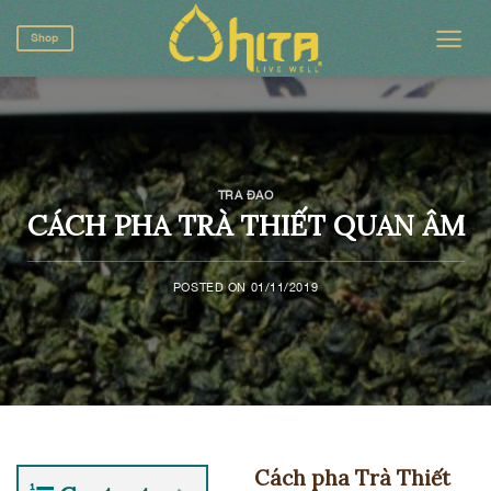
Skip
to
Shop
content
TRÀ ĐẠO
CÁCH PHA TRÀ THIẾT QUAN ÂM
POSTED ON
01/11/2019
Cách pha Trà Thiết