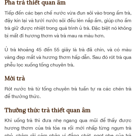
Pha trà thiết quan âm
Tiếp đến các bạn chế nước vừa đun sôi vào trong ấm trà,
đậy kín lại và tưới nước sôi đều lên nắp ấm, giúp cho ấm
trà giữ được nhiệt trong quá trình ủ trà. Đặc biệt nó không
bị mất đi hương thơm và trà mau ra màu hơn.
Ủ trà khoảng 45 đến 55 giây là trà đã chín, và có màu
vàng đẹp mắt và hương thơm hấp dẫn. Sau đó rót trà qua
phễu lọc xuống tống chuyên trà.
Mời trà
Rót nước trà từ tống chuyên trà tuần tự ra các chén trà
để thưởng thức.
Thưởng thức trà thiết quan âm
Khi uống trà thì đưa nhẹ ngang qua mũi để thấy được
hương thơm của trà tỏa ra rồi mới nhấp từng ngụm trà
nhỏ, chậm rãi cảm nhận vị đắng chát, ngọt nhẹ của trà