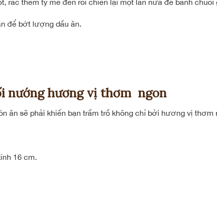
t, rắc thêm tý mè đen rồi chiên lại một lần nữa để bánh chuối
 ăn để bớt lượng dầu ăn.
ối nướng hương vị thơm ngon
ón ăn sẽ phải khiến bạn trầm trồ không chỉ bởi hương vị thơm
ính 16 cm.