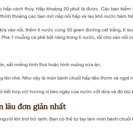
ào hấp cách thủy. Hấp khoảng 20 phút là được. Các bạn kiểm
p, thỉnh thoảng các bạn mở nắp nồi hấp và lau khô nước bám tr
a vào nồi, thêm tí nước cùng 50 gram đường cát trắng, tí xíu 
ha 1 muỗng cà phê bột năng trong tí nước, rồi cho vào nồi cốt
ôn, xắt miếng hình thoi hoặc hình vuông vừa ăn.
ng lên nhé. Như vậy là món bánh chuối hấp dẻo thơm và ngọt n
 kết hợp với hương vị béo ngậy của nước cốt dừa và độ bùi b
n lâu đơn giản nhất
gười khi trời trở lạnh. Bạn có thể tự tay làm món bánh chuối