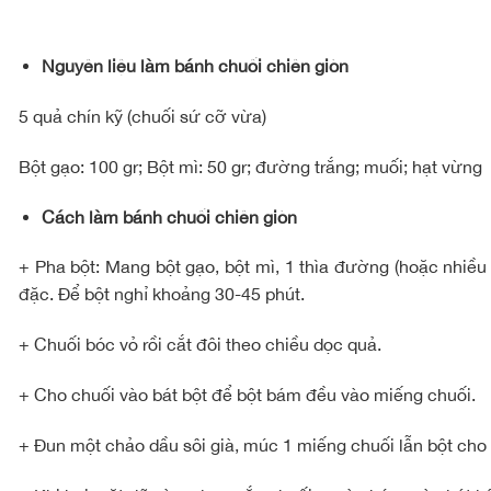
Nguyên liệu làm bánh chuối chiên giòn
5 quả chín kỹ (chuối sứ cỡ vừa)
Bột gạo: 100 gr; Bột mì: 50 gr; đường trắng; muối; hạt vừng
Cách làm bánh chuối chiên giòn
+ Pha bột: Mang bột gạo, bột mì, 1 thìa đường (hoặc nhiều
đặc. Để bột nghỉ khoảng 30-45 phút.
+ Chuối bóc vỏ rồi cắt đôi theo chiều dọc quả.
+ Cho chuối vào bát bột để bột bám đều vào miếng chuối.
+ Đun một chảo dầu sôi già, múc 1 miếng chuối lẫn bột cho