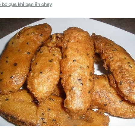
 bỏ qua khi bạn ăn chay