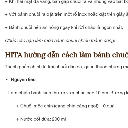
+ Khi hai mặt đã vàng, bạn gắp chuối ra và nhúng vào bát bộ
+ Vớt bánh chuối ra đặt trên một rổ inox hoặc đặt trên giấy
+ Bánh chuối nên ăn nóng ngay khi rời chảo là ngon nhất.
Chúc các bạn làm món bánh chuối chiên thành công!
HITA hướng dẫn cách làm bánh chu
Thành phần chính là trái chuối dân dã, quen thuộc nhưng m
Nguyên liệu
– Làm chiếc bánh kích thước vừa phải, cao 10 cm, đường k
+ Chuối mốc chín (càng chín càng ngọt): 10 quả
+ Nước cốt dừa: 200 ml