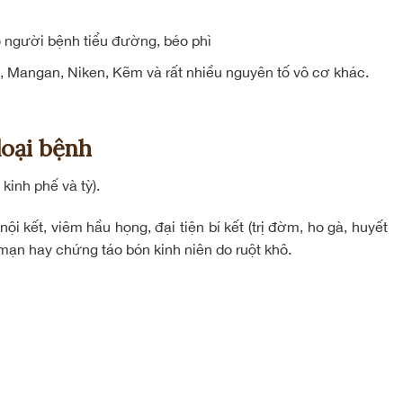
o người bệnh tiểu đường, béo phì
, Mangan, Niken, Kẽm và rất nhiều nguyên tố vô cơ khác.
loại bệnh
kinh phế và tỳ).
i kết, viêm hầu họng, đại tiện bí kết (trị đờm, ho gà, huyết
ạn hay chứng táo bón kinh niên do ruột khô.