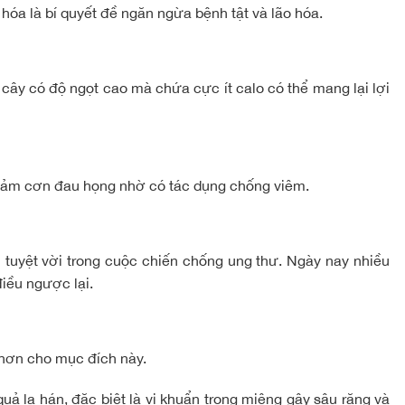
 hóa là bí quyết đề ngăn ngừa bệnh tật và lão hóa.
cây có độ ngọt cao mà chứa cực ít calo có thể mang lại lợi
 giảm cơn đau họng nhờ có tác dụng chống viêm.
 tuyệt vời trong cuộc chiến chống ung thư. Ngày nay nhiều
iều ngược lại.
 hơn cho mục đích này.
ả la hán, đặc biệt là vi khuẩn trong miệng gây sâu răng và