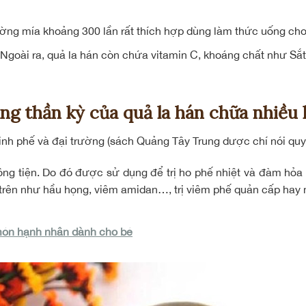
ường mía khoảng 300 lần rất thích hợp dùng làm thức uống ch
goài ra, quả la hán còn chứa vitamin C, khoáng chất như Sắt
ng thần kỳ của quả la hán chữa nhiều 
kinh phế và đại trường (sách Quảng Tây Trung dược chí nói quy 
ng tiện. Do đó được sử dụng để trị ho phế nhiệt và đàm hỏa nộ
rên như hầu họng, viêm amidan…, trị viêm phế quản cấp hay m
món hạnh nhân dành cho bé