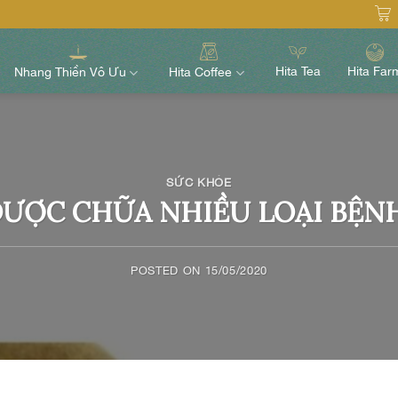
Hita Tea
Hita Far
Nhang Thiền Vô Ưu
Hita Coffee
SỨC KHỎE
DƯỢC CHỮA NHIỀU LOẠI BỆNH
POSTED ON
15/05/2020