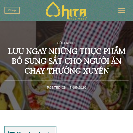
Skip
to
Shop
content
SỨC KHỎE
LƯU NGAY NHỮNG THỰC PHẨM
BỔ SUNG SẮT CHO NGƯỜI ĂN
CHAY THƯỜNG XUYÊN
POSTED ON
15/05/2020