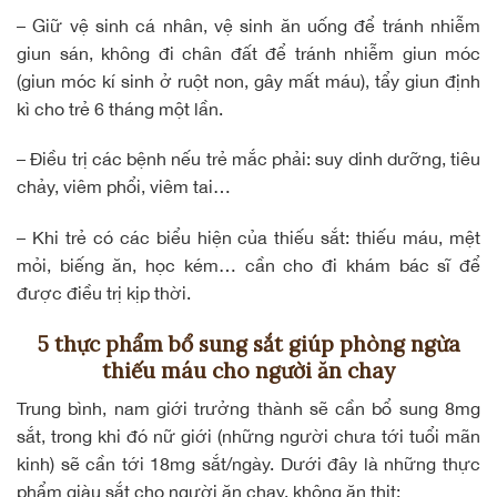
– Giữ vệ sinh cá nhân, vệ sinh ăn uống để tránh nhiễm
giun sán, không đi chân đất để tránh nhiễm giun móc
(giun móc kí sinh ở ruột non, gây mất máu), tẩy giun định
kì cho trẻ 6 tháng một lần.
– Điều trị các bệnh nếu trẻ mắc phải:
suy dinh dưỡng
, tiêu
chảy, viêm phổi, viêm tai…
– Khi trẻ có các biểu hiện của thiếu sắt: thiếu máu, mệt
mỏi, biếng ăn, học kém… cần cho đi khám bác sĩ để
được điều trị kịp thời.
5 thực phẩm bổ sung sắt giúp phòng ngừa
thiếu máu cho người ăn chay
Trung bình, nam giới trưởng thành sẽ cần bổ sung 8mg
sắt, trong khi đó nữ giới (những người chưa tới tuổi mãn
kinh) sẽ cần tới 18mg sắt/ngày. Dưới đây là những thực
phẩm giàu sắt cho người ăn chay, không ăn thịt: