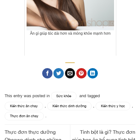
Ăn gì giúp tóc dài hơn và móng khỏe mạnh hơn
This entry was posted in
and tagged
Sức khỏe
,
,
,
Kiến thức ăn chay
Kiến thức dinh dưỡng
Kiến thức y học
.
Thực đơn ăn chay
Thực đơn thực dưỡng
Tinh bột là gì? Thực đơn
Ohsawa dành cho những
giúp bạn ăn bổ sung tinh bột