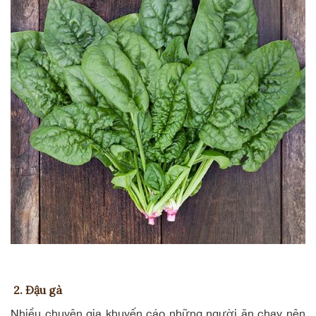
2. Đậu gà
Nhiều chuyên gia khuyến cáo những
người ăn chay
nên