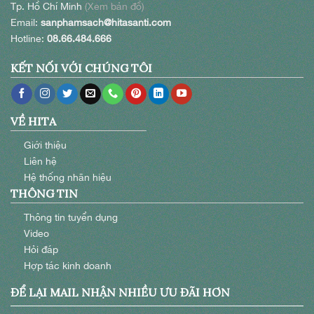
Tp. Hồ Chí Minh
(Xem bản đồ)
Email:
sanphamsach@hitasanti.com
Hotline:
08.66.484.666
KẾT NỐI VỚI CHÚNG TÔI
VỀ HITA
Giới thiệu
Liên hệ
Hệ thống nhãn hiệu
THÔNG TIN
Thông tin tuyển dụng
Video
Hỏi đáp
Hợp tác kinh doanh
ĐỂ LẠI MAIL NHẬN NHIỀU ƯU ĐÃI HƠN