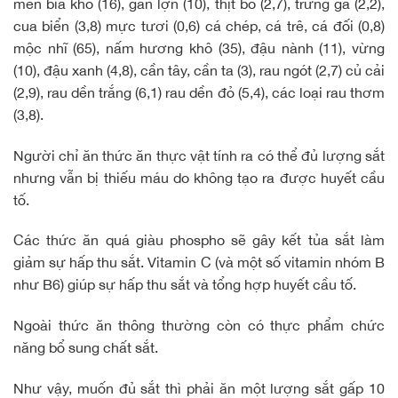
men bia khô (16), gan lợn (10), thịt bò (2,7), trứng gà (2,2),
cua biển (3,8) mực tươi (0,6) cá chép, cá trê, cá đối (0,8)
mộc nhĩ (65),
nấm hương khô
(35), đậu nành (11), vừng
(10),
đậu xanh
(4,8), cần tây, cần ta (3), rau ngót (2,7) củ cải
(2,9), rau dền trắng (6,1) rau dền đỏ (5,4), các loại rau thơm
(3,8).
Người chỉ ăn thức ăn thực vật tính ra có thể đủ lượng sắt
nhưng vẫn bị thiếu máu do không tạo ra được huyết cầu
tố.
Các thức ăn quá giàu phospho sẽ gây kết tủa sắt làm
giảm sự hấp thu sắt. Vitamin C (và một số vitamin nhóm B
như B6) giúp sự hấp thu sắt và tổng hợp huyết cầu tố.
Ngoài thức ăn thông thường còn có thực phẩm chức
năng bổ sung chất sắt.
Như vậy, muốn đủ sắt thì phải ăn một lượng sắt gấp 10