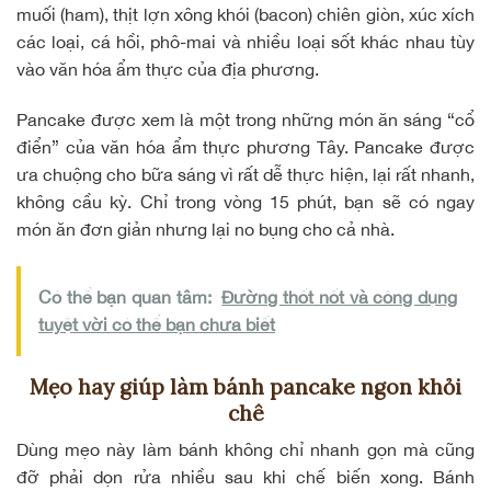
muối (ham), thịt lợn xông khói (bacon) chiên giòn, xúc xích
các loại, cá hồi, phô-mai và nhiều loại sốt khác nhau tùy
vào văn hóa ẩm thực của địa phương.
Pancake được xem là một trong những món ăn sáng “cổ
điển” của văn hóa ẩm thực phương Tây. Pancake được
ưa chuộng cho bữa sáng vì rất dễ thực hiện, lại rất nhanh,
không cầu kỳ. Chỉ trong vòng 15 phút, bạn sẽ có ngay
món ăn đơn giản nhưng lại no bụng cho cả nhà.
Có thể bạn quan tâm:
Đường thốt nốt và công dụng
tuyệt vời có thể bạn chưa biết
Mẹo hay giúp làm bánh pancake ngon khỏi
chê
Dùng mẹo này làm bánh không chỉ nhanh gọn mà cũng
đỡ phải dọn rửa nhiều sau khi chế biến xong. Bánh