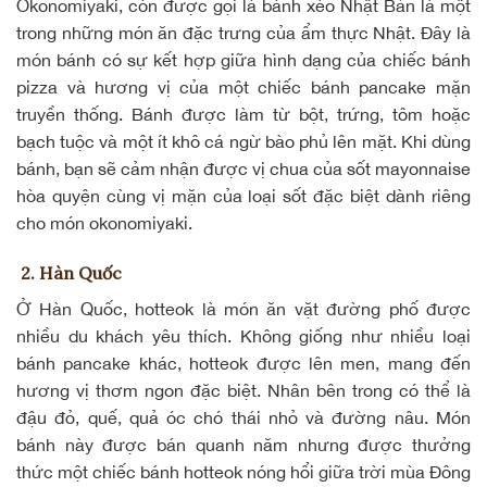
Okonomiyaki
, còn được gọi là bánh xèo Nhật Bản là một
trong những món ăn đặc trưng của ẩm thực Nhật. Đây là
món bánh có sự kết hợp giữa hình dạng của chiếc bánh
pizza và hương vị của một chiếc bánh pancake mặn
truyền thống. Bánh được làm từ bột, trứng, tôm hoặc
bạch tuộc và một ít khô cá ngừ bào phủ lên mặt. Khi dùng
bánh, bạn sẽ cảm nhận được vị chua của sốt mayonnaise
hòa quyện cùng vị mặn của loại sốt đặc biệt dành riêng
cho món okonomiyaki.
2. Hàn Quốc
Ở Hàn Quốc,
hotteok
là món ăn vặt đường phố được
nhiều du khách yêu thích. Không giống như nhiều loại
bánh pancake khác, hotteok được lên men, mang đến
hương vị thơm ngon đặc biệt. Nhân bên trong có thể là
đậu đỏ, quế,
quả óc chó
thái nhỏ và
đường nâu
. Món
bánh này được bán quanh năm nhưng được thưởng
thức một chiếc bánh hotteok nóng hổi giữa trời mùa Đông