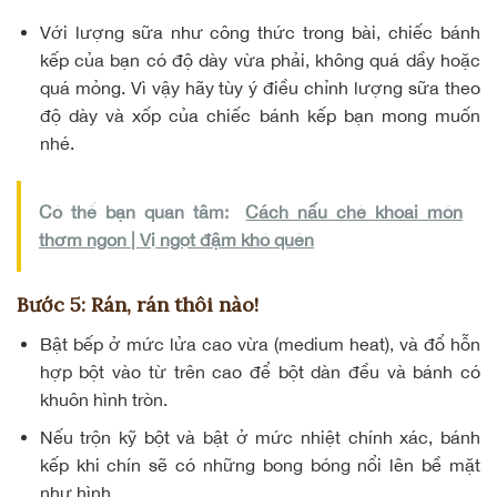
Với lượng sữa như công thức trong bài, chiếc bánh
kếp của bạn có độ dày vừa phải, không quá dầy hoặc
quá mỏng. Vì vậy hãy tùy ý điều chỉnh lượng sữa theo
độ dày và xốp của chiếc bánh kếp bạn mong muốn
nhé.
Có thể bạn quan tâm:
Cách nấu chè khoai môn
thơm ngon | Vị ngọt đậm khó quên
Bước 5: Rán, rán thôi nào!
Bật bếp ở mức lửa cao vừa (medium heat), và đổ hỗn
hợp bột vào từ trên cao để bột dàn đều và bánh có
khuôn hình tròn.
Nếu trộn kỹ bột và bật ở mức nhiệt chính xác, bánh
kếp khi chín sẽ có những bong bóng nổi lên bề mặt
như hình.