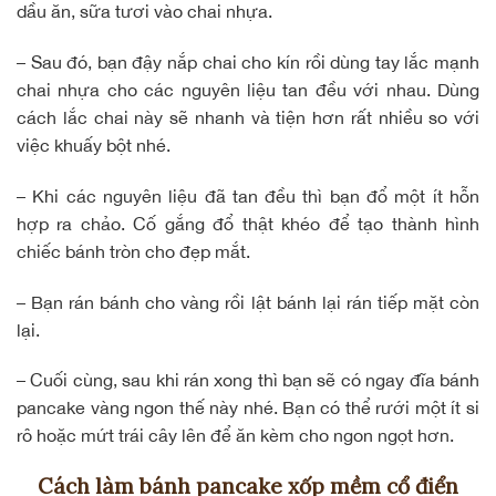
dầu ăn
, sữa tươi vào chai nhựa.
– Sau đó, bạn đậy nắp chai cho kín rồi dùng tay lắc mạnh
chai nhựa cho các nguyên liệu tan đều với nhau. Dùng
cách lắc chai này sẽ nhanh và tiện hơn rất nhiều so với
việc khuấy bột nhé.
– Khi các nguyên liệu đã tan đều thì bạn đổ một ít hỗn
hợp ra chảo. Cố gắng đổ thật khéo để tạo thành hình
chiếc bánh tròn cho đẹp mắt.
– Bạn rán bánh cho vàng rồi lật bánh lại rán tiếp mặt còn
lại.
– Cuối cùng, sau khi rán xong thì bạn sẽ có ngay đĩa bánh
pancake vàng ngon thế này nhé. Bạn có thể rưới một ít si
rô hoặc mứt trái cây lên để ăn kèm cho ngon ngọt hơn.
Cách làm bánh pancake xốp mềm cổ điển