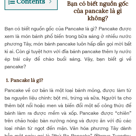
Contents
Bạn có biết nguồn gốc
của pancake là gì
không?
Bạn có biết nguồn gốc của
Pancake
là gì? Pancake được
xem là món bánh phổ biến trong bữa sáng ở nhiều nước
phương Tây, món bánh pancake luôn hấp dẫn gọi mời bất
kì ai. Còn gì tuyệt hơn với đĩa bánh pancake thêm ly nước
ép trái cây để chào buổi sáng. Vậy, bạn biết gì về
pancake?
1. Pancake là gì?
Pancake về cơ bản là một
loại bánh mỏng
, được làm từ
ba nguyên liệu chính: bột mì, trứng và sữa. Người ta cho
thêm bột nổi hoặc men và biến đổi một số công thức để
bánh làm ra được mềm và xốp. Pancake được “chiên”
trên chảo hoặc bàn nướng nóng và được ăn với đủ các
loại nhân từ ngọt đến mặn. Văn hóa phương Tây dành
hẳn một ngày gọi là “thứ Ba Pancake” (Shrove Tuesday,