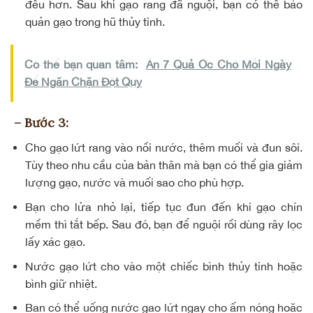
đều hơn. Sau khi gạo rang đã nguội, bạn có thể bảo
quản gạo trong hũ thủy tinh.
Có thể bạn quan tâm:
Ăn 7 Quả Óc Chó Mỗi Ngày
Để Ngăn Chặn Đột Qụy
– Bước 3:
Cho gạo lứt rang vào nồi nước, thêm muối và đun sôi.
Tùy theo nhu cầu của bản thân mà bạn có thể gia giảm
lượng gạo, nước và muối sao cho phù hợp.
Bạn cho lửa nhỏ lại, tiếp tục đun đến khi gạo chín
mềm thì tắt bếp. Sau đó, bạn để nguội rồi dùng rây lọc
lấy xác gạo.
Nước gạo lứt
cho vào một chiếc bình thủy tinh hoặc
bình giữ nhiệt.
Bạn có thể uống nước gạo lứt ngay cho ấm nóng hoặc