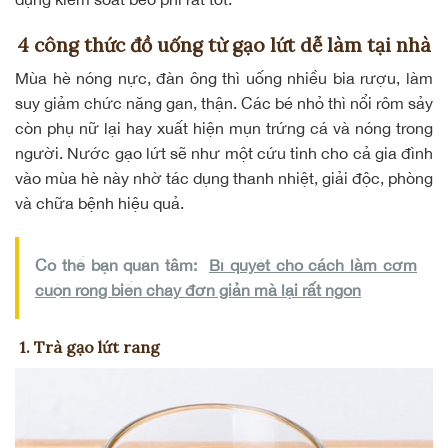
4 công thức đồ uống từ gạo lứt dễ làm tại nhà
Mùa hè nóng nực, đàn ông thì uống nhiều bia rượu, làm
suy giảm
chức năng gan, thận
. Các bé nhỏ thì nổi rôm sảy
còn phụ nữ lại hay xuất hiện mụn trứng cá và nóng trong
người. Nước gạo lứt sẽ như một cứu tinh cho cả gia đình
vào mùa hè này nhờ tác dụng thanh nhiệt, giải độc, phòng
và chữa bệnh hiệu quả.
Có thể bạn quan tâm:
Bí quyết cho cách làm cơm
cuộn rong biển chay đơn giản mà lại rất ngon
1. Trà gạo lứt rang