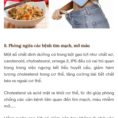
8. Phòng ngừa các bệnh tim mạch, mỡ máu
Một số chất dinh dưỡng có trong bột gạo lứt như chất xơ,
carotenoid
, chytosteorol,
omega 3
, IP6 đều có vai trò quan
trọng trong việc ngưng kết tiểu huyết cầu, giảm hàm
lượng cholesterol trong cơ thể, tăng cường bài tiết chất
béo ra ngoài cơ thể.
Cholesterol và acid mật ra khỏi cơ thể, từ đó giúp phòng
chống các căn bệnh liên quan đến tim mạch, máu nhiễm
mỡ,…
Uống nước gạo lứt có giảm cân hay không là nhờ vào