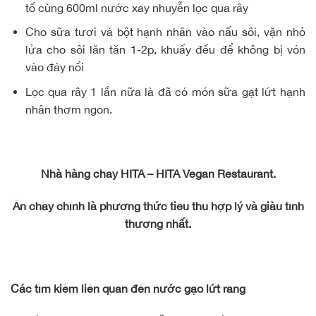
tố cùng 600ml nước xay nhuyễn lọc qua rây
Cho sữa tươi và bột hạnh nhân vào nấu sôi, vặn nhỏ
lửa cho sôi lăn tăn 1-2p, khuấy đều để không bị vón
vào đáy nồi
Lọc qua rây 1 lần nữa là đã có món sữa gạt lứt hạnh
nhân thơm ngon.
Nhà hàng chay HITA – HITA Vegan Restaurant.
Ăn chay chính là phương thức tiêu thụ hợp lý và giàu tình
thương nhất.
Các tìm kiếm liên quan đến nước gạo lứt rang