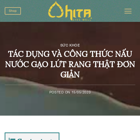
Skip
to
Shop
content
SỨC KHỎE
TÁC DỤNG VÀ CÔNG THỨC NẤU
NƯỚC GẠO LỨT RANG THẬT ĐƠN
GIẢN
POSTED ON
15/05/2020