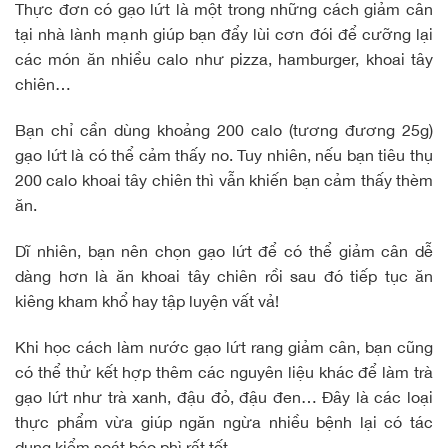
Thực đơn có gạo lứt là một trong những cách giảm cân
tại nhà lành mạnh giúp bạn đẩy lùi cơn đói để cưỡng lại
các món ăn nhiều calo như pizza, hamburger, khoai tây
chiên…
Bạn chỉ cần dùng khoảng 200 calo (tương đương 25g)
gạo lứt là có thể cảm thấy no. Tuy nhiên, nếu bạn tiêu thụ
200 calo khoai tây chiên thì vẫn khiến bạn cảm thấy thèm
ăn.
Dĩ nhiên, bạn nên chọn gạo lứt để có thể giảm cân dễ
dàng hơn là ăn khoai tây chiên rồi sau đó tiếp tục ăn
kiêng kham khổ hay tập luyện vất vả!
Khi học cách làm nước gạo lứt rang giảm cân, bạn cũng
có thể thử kết hợp thêm các nguyên liệu khác để làm trà
gạo lứt như trà xanh,
đậu đỏ
, đậu đen… Đây là các loại
thực phẩm vừa giúp ngăn ngừa nhiều bệnh lại có tác
dụng kiểm soát béo phì rất tốt.