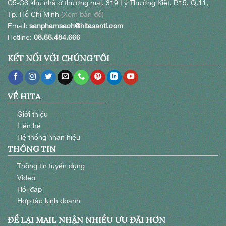
C5-C6 khu nhà ở thương mại, 319 Lý Thường Kiệt, P.15, Q.11,
Tp. Hồ Chí Minh
(Xem bản đồ)
Email:
sanphamsach@hitasanti.com
Hotline:
08.66.484.666
KẾT NỐI VỚI CHÚNG TÔI
VỀ HITA
Giới thiệu
Liên hệ
Hệ thống nhãn hiệu
THÔNG TIN
Thông tin tuyển dụng
Video
Hỏi đáp
Hợp tác kinh doanh
ĐỂ LẠI MAIL NHẬN NHIỀU ƯU ĐÃI HƠN