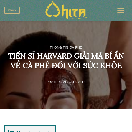
Skip
to
Shop
content
THÔNG TIN CÀ PHÊ
TIẾN SĨ HARVARD GIẢI MÃ BÍ ẨN
VỀ CÀ PHÊ ĐỐI VỚI SỨC KHỎE
POSTED ON
05/12/2019