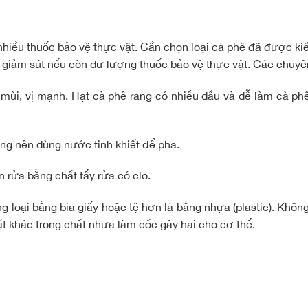
nhiều thuốc bảo vệ thực vật. Cần chọn loại cà phê đã được ki
sẽ giảm sút nếu còn dư lượng thuốc bảo vệ thực vật. Các chuyên
i, vị mạnh. Hạt cà phê rang có nhiều dầu và dễ làm cà phê b
g nên dùng nước tinh khiết để pha.
 rửa bằng chất tẩy rửa có clo.
 loại bằng bìa giấy hoặc tệ hơn là bằng nhựa (plastic). Không
t khác trong chất nhựa làm cốc gây hại cho cơ thể.