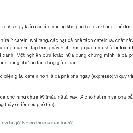
ới những ý kiến sai lầm nhưng khá phổ biến là không phải loại
ứa ít cafein! Khi rang, các hạt cà phê tách cafein ra, chất nà
ứng của sự tập trung nảy sinh trong quá trình khử cafein (
ê xanh. Một nghiên cứu khác nữa cũng chứng minh là cà ph
ế bào cũng như có tác dụng giảm cân.
c điện giàu cafein hơn là cà phê pha ngay (expresso) vì quy tr
 cà phê rang chưa kỹ (màu nâu), xay kỹ cho hạt mịn và pha bằ
 thấy ở tiệm cà phê lớn).
Brew là gì? Nó có thực sự an toàn?