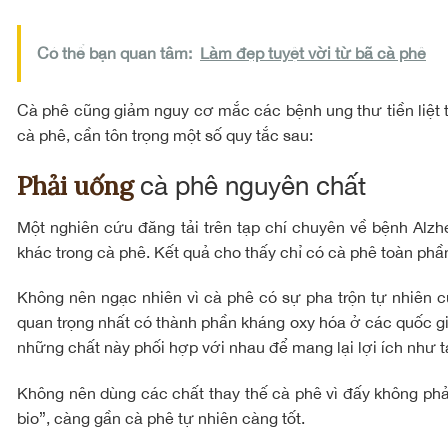
Có thể bạn quan tâm:
Làm đẹp tuyệt vời từ bã cà phê
Cà phê cũng giảm nguy cơ mắc các bệnh ung thư tiền liệt tu
cà phê, cần tôn trọng một số quy tắc sau:
Phải uống
cà phê nguyên chất
Một nghiên cứu đăng tải trên tạp chí chuyên về bệnh Alzh
khác trong cà phê. Kết quả cho thấy chỉ có cà phê toàn phầ
Không nên ngạc nhiên vì cà phê có sự pha trộn tự nhiên c
quan trọng nhất có thành phần kháng oxy hóa ở các quốc gi
những chất này phối hợp với nhau để mang lại lợi ích như ta
Không nên dùng các chất thay thế cà phê vì đấy không phải
bio”, càng gần cà phê tự nhiên càng tốt.