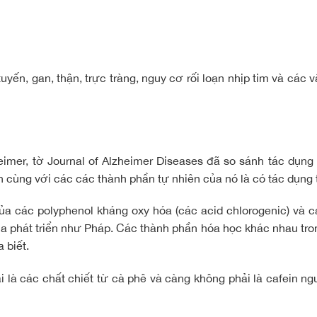
yến, gan, thận, trực tràng, nguy cơ rối loạn nhịp tim và các
eimer, tờ Journal of Alzheimer Diseases đã so sánh tác dụng
n cùng với các các thành phần tự nhiên của nó là có tác dụng t
ủa các polyphenol kháng oxy hóa (các acid chlorogenic) và 
a phát triển như Pháp. Các thành phần hóa học khác nhau tro
 biết.
 là các chất chiết từ cà phê và càng không phải là
cafein
ng