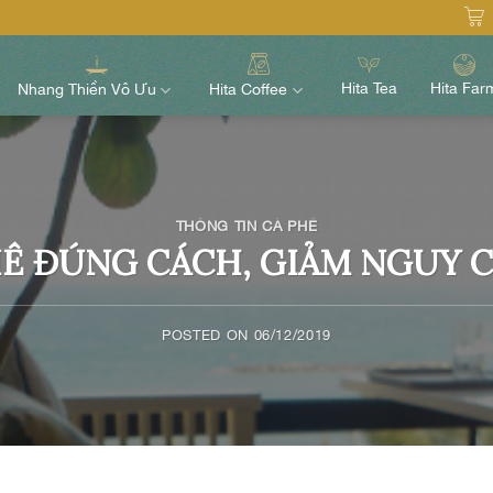
Hita Tea
Hita Far
Nhang Thiền Vô Ưu
Hita Coffee
THÔNG TIN CÀ PHÊ
Ê ĐÚNG CÁCH, GIẢM NGUY 
POSTED ON
06/12/2019