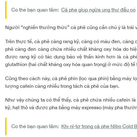
Có thể bạn quan tâm:
Cà phê giúp ngừa ung thư đầu cổ
Người “nghiền thưởng thức” cà phê cũng cần chú ý là trái v
Trên thực tế, cà phê càng rang kỹ, càng có màu đen, càng ch
phê càng đen càng chứa nhiều chất kháng oxy hóa do hiệu 
được rang kỹ có tác dụng bảo vệ thần kinh hơn là cà ph
glutathion (hai chất kháng oxy hóa quan trọng) ở mức độ t
Cũng theo cách này, cà phê phin (lọc qua phin) bằng máy lọ
lượng cafein càng nhiều trong tách cà phê của bạn.
Như vậy chúng ta có thể thấy, cà phê chứa nhiều cafein là
kỹ, hạt thô và được pha bằng máy expresso (máy pha thường
Có thể bạn quan tâm:
Khí ni-tơ trong cà phê Nitro Cold 