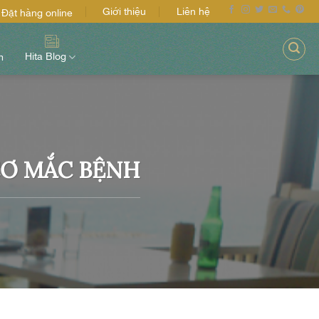
Giới thiệu
Liên hệ
Đặt hàng online
Hita Blog
m
CƠ MẮC BỆNH