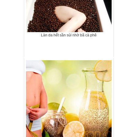
Làn da hết sần sùi nhờ bã cà phê