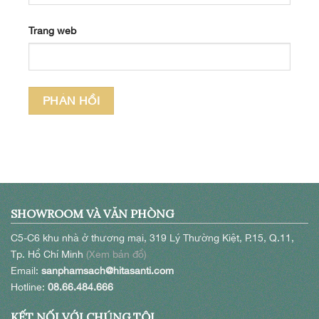
Trang web
SHOWROOM VÀ VĂN PHÒNG
C5-C6 khu nhà ở thương mại, 319 Lý Thường Kiệt, P.15, Q.11,
Tp. Hồ Chí Minh
(Xem bản đồ)
Email:
sanphamsach@hitasanti.com
Hotline:
08.66.484.666
KẾT NỐI VỚI CHÚNG TÔI