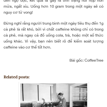
đến ngộ độc, kết quả là gây ra tình trạng hồi hộp nôn
mửa, ngất xỉu. Uống hơn 10 gram trong một ngày sẽ có
nguy cơ tử vong!
Đừng nghĩ rằng người trung bình một ngày tiêu thụ đến 1g
cà phê là rất khó, bởi vì chất caffeine không chỉ có trong
cà phê, mà ngay cả đồ uống cola, trà, hoặc một số thức
uống khác. Vì vậy, bạn nên biết rõ để kiểm soát lượng
caffeine vào cơ thể tốt hơn.
Bài gốc:
CoffeeTree
Related posts: