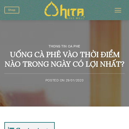
Skip
to
Shop
content
THÔNG TIN CÀ PHÊ
UỐNG CÀ PHÊ VÀO THỜI ĐIỂM
NÀO TRONG NGÀY CÓ LỢI NHẤT?
POSTED ON
29/01/2020